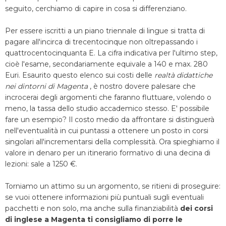
seguito, cerchiamo di capire in cosa si differenziano.
Per essere iscritti a un piano triennale di lingue si tratta di
pagare all'incirca di trecentocinque non oltrepassando i
quattrocentocinquanta E. La cifra indicativa per l'ultimo step,
cioè l'esame, secondariamente equivale a 140 e max. 280
Euri. Esaurito questo elenco sui costi delle
realtà didattiche
nei dintorni di Magenta
, è nostro dovere palesare che
incrocerai degli argomenti che faranno fluttuare, volendo o
meno, la tassa dello studio accademico stesso. E' possibile
fare un esempio? Il costo medio da affrontare si distinguerà
nell'eventualità in cui puntassi a ottenere un posto in corsi
singolari all'incrementarsi della complessità. Ora spieghiamo il
valore in denaro per un itinerario formativo di una decina di
lezioni: sale a 1250 €.
Torniamo un attimo su un argomento, se ritieni di proseguire:
se vuoi ottenere informazioni più puntuali sugli eventuali
pacchetti e non solo, ma anche sulla finanziabilità
dei corsi
di inglese a Magenta ti consigliamo di porre le