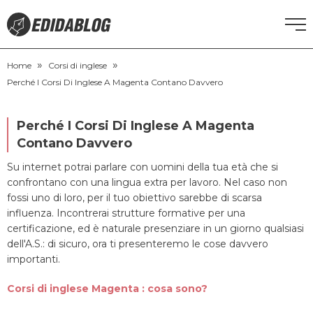
»
»
CORSI DI INGLESE
Home
Corsi di inglese
Perché I Corsi Di Inglese A Magenta Contano Davvero
RECUPERO ANNI SCOLASTICI
Perché I Corsi Di Inglese A Magenta
SCUOLE PRIVATE
Contano Davvero
Su internet potrai parlare con uomini della tua età che si
SCUOLE SERALI
confrontano con una lingua extra per lavoro. Nel caso non
fossi uno di loro, per il tuo obiettivo sarebbe di scarsa
influenza. Incontrerai strutture formative per una
NEWS
certificazione, ed è naturale presenziare in un giorno qualsiasi
dell'A.S.: di sicuro, ora ti presenteremo le cose davvero
importanti.
CERCA
Corsi di inglese Magenta : cosa sono?