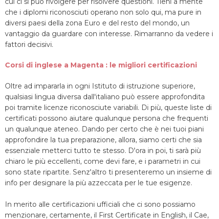
cui ci si può rivolgere per risolvere questioni. Tieni a mente
che i diplomi riconosciuti operano non solo qui, ma pure in
diversi paesi della zona Euro e del resto del mondo, un
vantaggio da guardare con interesse. Rimarranno da vedere i
fattori decisivi.
Corsi di inglese a Magenta : le migliori certificazioni
Oltre ad impararla in ogni Istituto di istruzione superiore,
qualsiasi lingua diversa dall'italiano può essere approfondita
poi tramite licenze riconosciute variabili. Di più, queste liste di
certificati possono aiutare qualunque persona che frequenti
un qualunque ateneo. Dando per certo che è nei tuoi piani
approfondire la tua preparazione, allora, siamo certi che sia
essenziale metterci tutto te stesso. D'ora in poi, ti sarà più
chiaro le più eccellenti, come devi fare, e i parametri in cui
sono state ripartite. Senz'altro ti presenteremo un insieme di
info per designare la più azzeccata per le tue esigenze.
In merito alle certificazioni ufficiali che ci sono possiamo
menzionare, certamente, il First Certificate in English, il Cae,