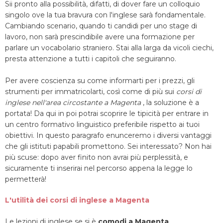
Sii pronto alla possibilità, difatti, di dover fare un colloquio
singolo ove la tua bravura con l'inglese sarà fondamentale.
Cambiando scenario, quando ti candidi per uno stage di
lavoro, non sarà prescindibile avere una formazione per
parlare un vocabolario straniero. Stai alla larga da vicoli ciechi,
presta attenzione a tutti i capitoli che seguiranno.
Per avere coscienza su come informarti per i prezzi, gli
strumenti per immatricolarti, così come di più sui
corsi di
inglese nell'area circostante a Magenta
, la soluzione è a
portata! Da qui in poi potrai scoprire le tipicità per entrare in
un centro formativo linguistico preferibile rispetto ai tuoi
obiettivi. In questo paragrafo enunceremo i diversi vantaggi
che gli istituti papabili promettono. Sei interessato? Non hai
più scuse: dopo aver finito non avrai più perplessità, e
sicuramente ti inserirai nel percorso appena la legge lo
permetterà!
L'utilità dei corsi di inglese a Magenta
Le lezioni di inglese se si è
comodi a Magenta