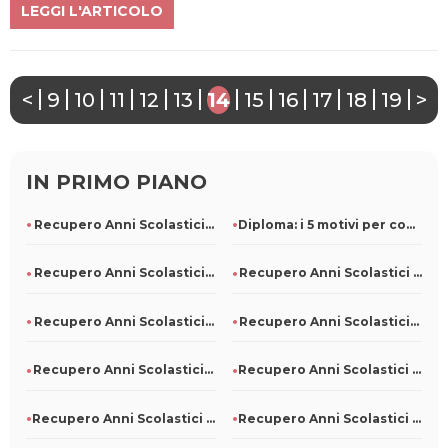
LEGGI L'ARTICOLO
<
9
10
11
12
13
14
15
16
17
18
19
>
IN PRIMO PIANO
Recupero Anni Scolastici Persi A Napoli
Diploma: i 5 motivi per conseguirlo, anche in ritardo
Recupero Anni Scolastici Persi A Noli
Recupero Anni Scolastici Persi A Pompeiana
Recupero Anni Scolastici Persi A Ponna
Recupero Anni Scolastici Persi A Dubino
Recupero Anni Scolastici Persi A Sanzeno
Recupero Anni Scolastici Persi A Civitanova Del Sannio
Recupero Anni Scolastici Persi A Mezzane Di Sotto
Recupero Anni Scolastici Persi A San Martino Sannita