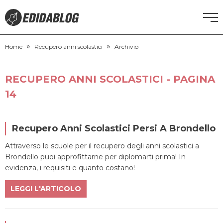
»
»
CORSI DI INGLESE
Home
Recupero anni scolastici
Archivio
RECUPERO ANNI SCOLASTICI
RECUPERO ANNI SCOLASTICI - PAGINA
14
SCUOLE PRIVATE
SCUOLE SERALI
Recupero Anni Scolastici Persi A Brondello
Attraverso le scuole per il recupero degli anni scolastici a
NEWS
Brondello puoi approfittarne per diplomarti prima! In
evidenza, i requisiti e quanto costano!
CERCA
LEGGI L'ARTICOLO