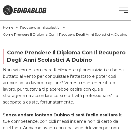
»
»
CORSI DI INGLESE
Home
Recupero anni scolastici
Come Prendere Il Diploma Con Il Recupero Degli Anni Scolastici A Dubino
RECUPERO ANNI SCOLASTICI
Come Prendere Il Diploma Con Il Recupero
SCUOLE PRIVATE
Degli Anni Scolastici A Dubino
Non sai come terminare facilmente gli anni iniziati e che hai
SCUOLE SERALI
buttato al vento per conquistare l'attestato e poter così
ambire ad un lavoro migliore? Vorresti mantenere il tuo
lavoro, pur tuttavia ti piacerebbe capire con quale
NEWS
stratagemma accordare corsi e attività professionale? La
scappatoia esiste, fortunatamente.
CERCA
S
enza andare lontano Dubino ti sarà facile esaltare
le
tue competenze, con cicli messi insieme non di certo da
dilettanti. Andiamo avanti con una serie di lezioni per non