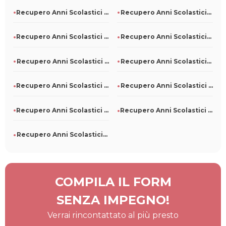
Recupero Anni Scolastici Persi A Borgo Mantovano
Recupero Anni Scolastici Persi A Bollengo
Recupero Anni Scolastici Persi A Campodipietra
Recupero Anni Scolastici Persi A Argenta
Recupero Anni Scolastici Persi A Albosaggia
Recupero Anni Scolastici Persi A San Luca
Recupero Anni Scolastici Persi A San Colombano Certenoli
Recupero Anni Scolastici Persi A Pieve D'Olmi
Recupero Anni Scolastici Persi A Pino Torinese
Recupero Anni Scolastici Persi A Piano Di Sorrento
Recupero Anni Scolastici Persi A Corinaldo
COMPILA IL FORM
SENZA IMPEGNO!
Verrai rincontattato al più presto