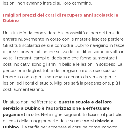
lezioni, non avranno intralci sul loro cammino.
I migliori prezzi dei corsi di recupero anni scolastici a
Dubino
Un'altra info da condividere è la possibilità di permettersi di
entrare nuovamente in corso con le materie lasciate perdere.
Gli istituti scolastici se si è comodi a Dubino navigano in fasce
di prezzi prevedibili, anche se, va detto, differiscono di volta in
volta. I restanti campi di decisione che fanno aumentare i
costi indicativi sono gli anni in ballo e le lezioni in sospeso. La
percezione degli istituti e dei programmi di studio sarà da
tenere in conto per la somma in denaro da versare per le
lezioni ed i corsi di studio. Migliore sarà la preparazione, più i
costi aumenteranno.
Un aiuto non indifferente di
queste scuole e del loro
servizio a Dubino è l'autorizzazione a effettuare
pagamenti
a rate. Nelle righe seguenti ti diciamo il portfolio
e i costi della maggior parte delle scuole
se si risiede a
Dubino
. La tariffa per accedere ai corsi ha come importo