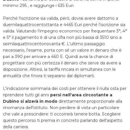
minimo 295 , e raggiunge i 635 Euri.
Perché l'iscrizione sia valida, però, dovrai avere dattorno a
duemilaquattrocentottanta e 4465 Euri perché l'iscrizione sia
valida. Valutando l'impegno economico per frequentare 3°, 4°
e 5° il pagamento è di una cifra non più bassa di 3510 sino a
seimilaquattrocentonovanta €. L'ultimo passaggio
necessario, l'esame, porta con sé un valore in denaro che è
pari a 390 per arrivare a 460 E. Quindi avrai la chance di
progettare con più certezza il denaro che serve da avere a
disposizione. Altresì, la tariffa rincara in simultanea con le
annualità che finora ti separano dal diplomarti.
L'indicazione sommaria dei costi per ottenere il nulla osta per
riprendere tutti gli anni
persi nell'area circostante a
Dubino si alzerà in modo
direttamente proporzionale alla
rinomanza dell'istituto. Non perdere di vista un particolare
che vale a prescindere: ti occorrerà tenere botta. Scegliere
questo percorso ti premia in concreto parlando dell'aspetto
della carriera.