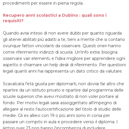
procedimenti per essere in piena regola.
Recupero anni scolastici a Dubino : quali sono i
requisiti?
Quando avrai inteso di non avere dubbi per quanto riguarda
gli atenei abilitati più adatti a te, tieni a mente che si contano
ovunque fattori vincolanti da osservare. Questi oneri hanno
come riferimento indirizzi di scuola. Un'info extra: bisogna
osservare vari elementi, e l'idea migliore per apprendere ogni
aspetto è chiamare un help desk di riferimento. Per questioni
legali quanti anni hai rappresenta un dato critico da valutare.
Scavalcata l'età giusta per diplomarti, non dovrai far altro che
ripartire da un istituto privato e ripartire dal programma delle
scuole superiori che avevi mostrato di non voler portare al
fondo. Per motivi legali sarai assoggettato all'impegno di
allegare al resto l'autocertificazione del titolo di studio delle
medie. Gli ex allievi con 19 o più anni sono in corsa per
passare un compito in aula e procedere verso il diploma. I
lettori over 23 non hanno l'incombenza di includere