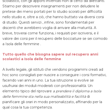
scolastico, con gli apporti inventati non di certo da dilettanti.
Stiamo per descrivere insegnamenti per non deludere le
pretese dei meno portati per lo studio scorati per difficoltà
nello studio e, oltre a ciò, che hanno buttato via diversi corsi
di studio. Questi servizi , infine, sono fondamentali per
discenti che avrebbero voglia di arrivare alla maturità. A
breve, troverai come funziona, i requisiti per iscriversi, e il
valore dei corsi per il recupero delle bocciature se sei comodo
a Isola delle femmine .
Tutto quello che bisogna sapere sul recupero anni
scolastici a Isola delle femmine
A livello legale, gli istituti che vendono programmi creati ad
hoc sono consigliati per riuscire a conseguire i corsi formativi,
facendo vari anni in uno. La tua istruzione si evolve se
usufruirai dei moduli moderati con professionalità. Un
elemento tipico del riprovare
a prendere il diploma a Isola
delle femmine sta nella sua malleabilità e facilità
di
pianificare gli orari in modo personalizzato, affinando per la
qual cosa la tua competenza.