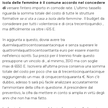
Isola delle femmine è il comune accordo nel concedere
di
versare l'intero importo in comode rate. L'ultimo tassello
riguarda la somma totale del costo di tutte le strutture
formative
se si sta a casa a Isola delle femmine
. Il budget da
considerare per tutti i volenterosi e di circa trecentoquindici ,
ma difficilmente va oltre i 615 E.
In aggiunta a questo, dovrai avere tra
duemilaquattrocentosessantacinque e senza superare le
quattromilaquattrocentosettanta euro per essere inserito
nell'elenco iscritti. Sui prezzi per il triennio finale questo
presuppone un vincolo di , al minimo, 3510 ma con soglie
max di 6550 E. Iscriversi all'ultima prova conserva una somma
totale del costo per poco che sia di trecentocinquantacinque
raggiungendo un max. di cinquecentoquaranta €. Non c'è
dubbio, adesso ti sarà più facile analizzare accuratamente
l'ammontare della cifra in questione. A prescindere dal
preventivo, la cifra da mettere in conto si amplia in virtù degli
anni che non hai mai fatto.