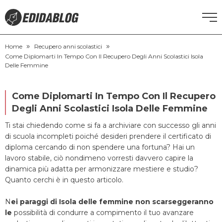
»
»
CORSI DI INGLESE
Home
Recupero anni scolastici
Come Diplomarti In Tempo Con Il Recupero Degli Anni Scolastici Isola
Delle Femmine
RECUPERO ANNI SCOLASTICI
Come Diplomarti In Tempo Con Il Recupero
SCUOLE PRIVATE
Degli Anni Scolastici Isola Delle Femmine
Ti stai chiedendo come si fa a archiviare con successo gli anni
SCUOLE SERALI
di scuola incompleti poiché desideri prendere il certificato di
diploma cercando di non spendere una fortuna? Hai un
NEWS
lavoro stabile, ciò nondimeno vorresti davvero capire la
dinamica più adatta per armonizzare mestiere e studio?
Quanto cerchi è in questo articolo.
CERCA
N
ei paraggi di Isola delle femmine non scarseggeranno
le
possibilità di condurre a compimento il tuo avanzare