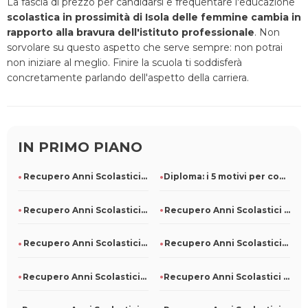
La fascia di prezzo per candidarsi e frequentare l'educazione
scolastica in prossimità di Isola delle femmine cambia in
rapporto alla bravura dell'istituto professionale
. Non
sorvolare su questo aspetto che serve sempre: non potrai
non iniziare al meglio. Finire la scuola ti soddisferà
concretamente parlando dell'aspetto della carriera.
IN PRIMO PIANO
Recupero Anni Scolastici Persi A Napoli
Diploma: i 5 motivi per conseguirlo, anche in ritardo
Recupero Anni Scolastici Persi A Noli
Recupero Anni Scolastici Persi A Pompeiana
Recupero Anni Scolastici Persi A Ponna
Recupero Anni Scolastici Persi A Dubino
Recupero Anni Scolastici Persi A Sanzeno
Recupero Anni Scolastici Persi A Civitanova Del Sannio