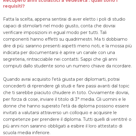
Recupero anni scolastici a Vedeseta : quali sono i
requisiti?
Fatta la scelta, appena sentirai di aver eletto i poli di studio
capaci di stimolarti nel modo giusto, conta che dovrai
verificare imposizioni in egual modo per tutti. Tali
componenti hanno effetti su quadrimestri. Ma ti dobbiamo
dire di più: saranno presenti aspetti meno noti, e la mossa più
indicata per documentarsi è aprire un canale con una
segreteria, rintracciabile nei contatti. Sappi che gli anni
compiuti dallo studente sono un numero chiave da ricordare.
Quando avrai acquisito l'età giusta per diplomarti, potrai
concederti di riprendere gli studi e fare passi avanti dal topic
che ti sarebbe piaciuto chiudere in toto. Ovviamente dovrai,
per forza di cose, inviare il titolo di 3° media. Gli uomini e le
donne che hanno superato l'età da diploma possono essere
invitati a valutarsi attraverso un colloquio e acquisire le
competenze per prendere il diploma. Tutti quelli di ventitré o
più anni non saranno obbligati a esibire il loro attestato di
scuola media inferiore.