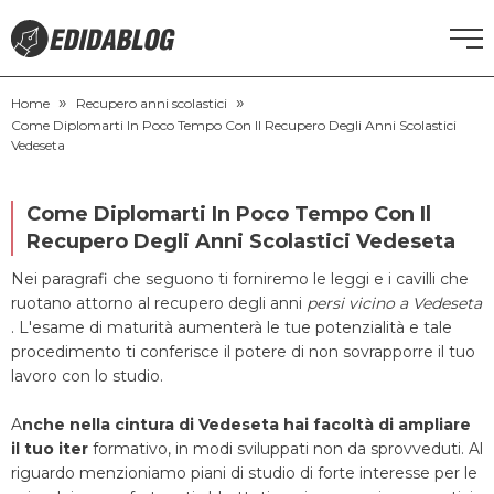
»
»
CORSI DI INGLESE
Home
Recupero anni scolastici
Come Diplomarti In Poco Tempo Con Il Recupero Degli Anni Scolastici
Vedeseta
RECUPERO ANNI SCOLASTICI
Come Diplomarti In Poco Tempo Con Il
SCUOLE PRIVATE
Recupero Degli Anni Scolastici Vedeseta
Nei paragrafi che seguono ti forniremo le leggi e i cavilli che
SCUOLE SERALI
ruotano attorno al recupero degli anni
persi vicino a Vedeseta
. L'esame di maturità aumenterà le tue potenzialità e tale
NEWS
procedimento ti conferisce il potere di non sovrapporre il tuo
lavoro con lo studio.
CERCA
A
nche nella cintura di Vedeseta hai facoltà di ampliare
il tuo iter
formativo, in modi sviluppati non da sprovveduti. Al
riguardo menzioniamo piani di studio di forte interesse per le