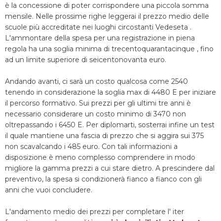
è la concessione di poter corrispondere una piccola somma
mensile. Nelle prossime righe leggerai il prezzo medio delle
scuole più accreditate nei luoghi circostanti Vedeseta .
L'ammontare della spesa per una registrazione in piena
regola ha una soglia minima di trecentoquarantacinque , fino
ad un limite superiore di seicentonovanta euro.
Andando avanti, ci sarà un costo qualcosa come 2540
tenendo in considerazione la soglia max di 4480 E per iniziare
il percorso formativo. Sui prezzi per gli ultimi tre anni è
necessario considerare un costo minimo di 3470 non
oltrepassando i 6450 E. Per diplomarti, sosterrai infine un test
il quale mantiene una fascia di prezzo che si aggira sui 375
non scavalcando i 485 euro. Con tali informazioni a
disposizione è meno complesso comprendere in modo
migliore la gamma prezzi a cui stare dietro. A prescindere dal
preventivo, la spesa si condizionerà fianco a fianco con gli
anni che vuoi concludere.
L'andamento medio dei prezzi per completare l' iter