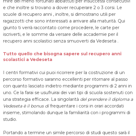
mire dei meno fortunati abbattuti per insuccessi consecutivi
e che inoltre si trovano a dover recuperare 2 o 3 corsi. Le
scuole di recupero anni , inoltre, si dimostrano utili per
ragazzotti che sono interessati a arrivare alla maturità. Qui
giunto ti verrà raccontato come procedere, le carte per
iscriverti, e le somme da versare delle accademie per il
recupero anni scolastici senza smuoverti da Vedeseta .
Tutto quello che bisogna sapere sul recupero anni
scolastici a Vedeseta
I centri formativi cui puoi ricorrere per la costruzione di un
percorso formativo saranno eccellenti per ritornare al passo
con quanto lasciato indietro mediante programmi di 2 anni in
uno. Ce la farai se usufruirai dei vari tipi di scuola sostenuti con
una strategia efficace. La singolarità
del prendere il diploma a
Vedeseta è il bonus di
frequentare i corsi in orari accordati
insieme, stimolando dunque la familiarità con i programmi di
studio.
Portando a termine un simile percorso di studi questo sarà il