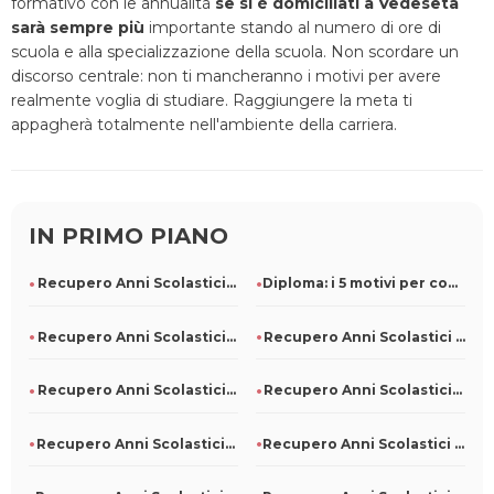
formativo con le annualità
se si è domiciliati a Vedeseta
sarà sempre più
importante stando al numero di ore di
scuola e alla specializzazione della scuola. Non scordare un
discorso centrale: non ti mancheranno i motivi per avere
realmente voglia di studiare. Raggiungere la meta ti
appagherà totalmente nell'ambiente della carriera.
IN PRIMO PIANO
Recupero Anni Scolastici Persi A Napoli
Diploma: i 5 motivi per conseguirlo, anche in ritardo
Recupero Anni Scolastici Persi A Noli
Recupero Anni Scolastici Persi A Pompeiana
Recupero Anni Scolastici Persi A Ponna
Recupero Anni Scolastici Persi A Dubino
Recupero Anni Scolastici Persi A Sanzeno
Recupero Anni Scolastici Persi A Civitanova Del Sannio