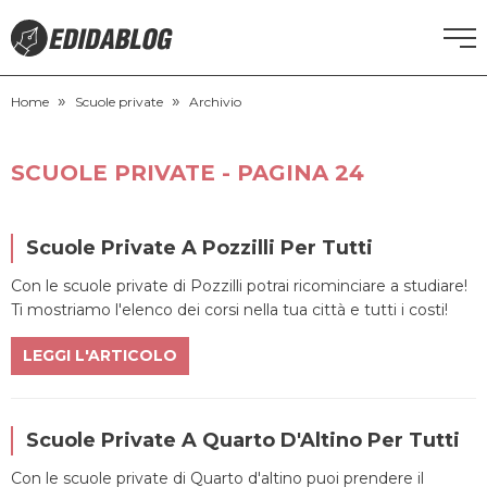
»
»
CORSI DI INGLESE
Home
Scuole private
Archivio
RECUPERO ANNI SCOLASTICI
SCUOLE PRIVATE - PAGINA 24
SCUOLE PRIVATE
Scuole Private A Pozzilli Per Tutti
SCUOLE SERALI
Con le scuole private di Pozzilli potrai ricominciare a studiare!
Ti mostriamo l'elenco dei corsi nella tua città e tutti i costi!
NEWS
LEGGI L'ARTICOLO
CERCA
Scuole Private A Quarto D'Altino Per Tutti
Con le scuole private di Quarto d'altino puoi prendere il