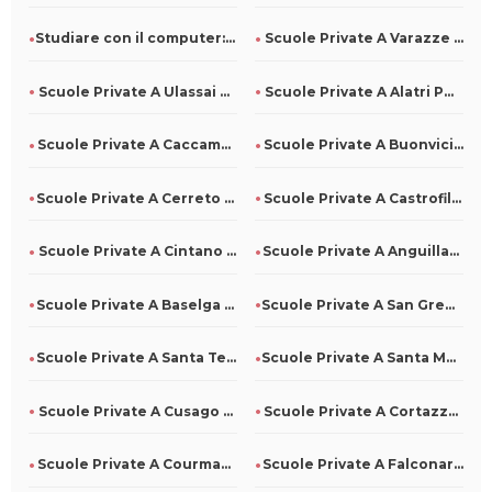
Studiare con il computer: come usarlo al meglio
Scuole Private A Varazze Per Tutti
Scuole Private A Ulassai Per Tutti
Scuole Private A Alatri Per Tutti
Scuole Private A Caccamo Per Tutti
Scuole Private A Buonvicino Per Tutti
Scuole Private A Cerreto Di Spoleto Per Tutti
Scuole Private A Castrofilippo Per Tutti
Scuole Private A Cintano Per Tutti
Scuole Private A Anguillara Veneta Per Tutti
Scuole Private A Baselga Di Pinè Per Tutti
Scuole Private A San Gregorio D'Ippona Per Tutti
Scuole Private A Santa Teresa Di Riva Per Tutti
Scuole Private A Santa Maria La Carità Per Tutti
Scuole Private A Cusago Per Tutti
Scuole Private A Cortazzone Per Tutti
Scuole Private A Courmayeur Per Tutti
Scuole Private A Falconara Albanese Per Tutti