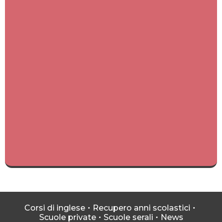
Corsi di inglese
Recupero anni scolastici
Scuole private
Scuole serali
News