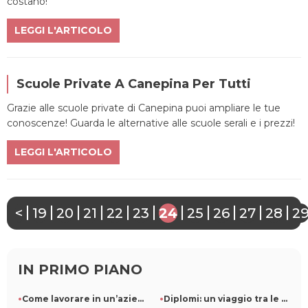
costano!
LEGGI L'ARTICOLO
Scuole Private A Canepina Per Tutti
Grazie alle scuole private di Canepina puoi ampliare le tue
conoscenze! Guarda le alternative alle scuole serali e i prezzi!
LEGGI L'ARTICOLO
<
19
20
21
22
23
24
25
26
27
28
2
IN PRIMO PIANO
Come lavorare in un’azienda di pulizie: ruoli e competenze r
Diplomi: un viaggio tra le diverse specializzazioni