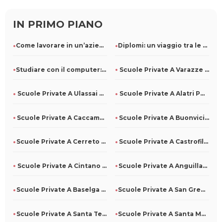
IN PRIMO PIANO
Come lavorare in un’azienda di pulizie: ruoli e competenze r
Diplomi: un viaggio tra le diverse specializzazioni
Studiare con il computer: come usarlo al meglio
Scuole Private A Varazze Per Tutti
Scuole Private A Ulassai Per Tutti
Scuole Private A Alatri Per Tutti
Scuole Private A Caccamo Per Tutti
Scuole Private A Buonvicino Per Tutti
Scuole Private A Cerreto Di Spoleto Per Tutti
Scuole Private A Castrofilippo Per Tutti
Scuole Private A Cintano Per Tutti
Scuole Private A Anguillara Veneta Per Tutti
Scuole Private A Baselga Di Pinè Per Tutti
Scuole Private A San Gregorio D'Ippona Per Tutti
Scuole Private A Santa Teresa Di Riva Per Tutti
Scuole Private A Santa Maria La Carità Per Tutti