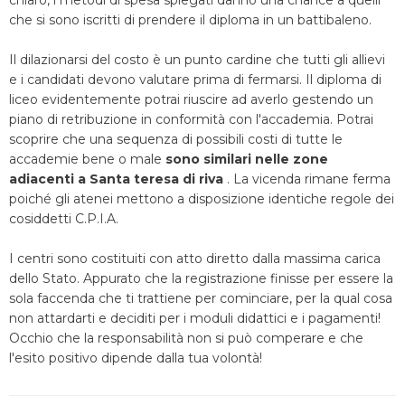
chiaro, i metodi di spesa spiegati danno una chance a quelli
che si sono iscritti di prendere il diploma in un battibaleno.
Il dilazionarsi del costo è un punto cardine che tutti gli allievi
e i candidati devono valutare prima di fermarsi. Il diploma di
liceo evidentemente potrai riuscire ad averlo gestendo un
piano di retribuzione in conformità con l'accademia. Potrai
scoprire che una sequenza di possibili costi di tutte le
accademie bene o male
sono similari nelle zone
adiacenti a Santa teresa di riva
. La vicenda rimane ferma
poiché gli atenei mettono a disposizione identiche regole dei
cosiddetti C.P.I.A.
I centri sono costituiti con atto diretto dalla massima carica
dello Stato. Appurato che la registrazione finisse per essere la
sola faccenda che ti trattiene per cominciare, per la qual cosa
non attardarti e deciditi per i moduli didattici e i pagamenti!
Occhio che la responsabilità non si può comperare e che
l'esito positivo dipende dalla tua volontà!