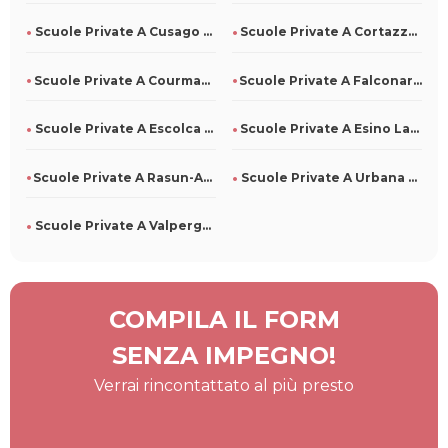
Scuole Private A Cusago Per Tutti
Scuole Private A Cortazzone Per Tutti
Scuole Private A Courmayeur Per Tutti
Scuole Private A Falconara Albanese Per Tutti
Scuole Private A Escolca Per Tutti
Scuole Private A Esino Lario Per Tutti
Scuole Private A Rasun-Anterselva Per Tutti
Scuole Private A Urbana Per Tutti
Scuole Private A Valperga Per Tutti
COMPILA IL FORM
SENZA IMPEGNO!
Verrai rincontattato al più presto