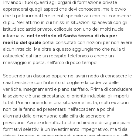
Inviando i tuoi quesiti agli organi di formazione private
apprenderai quegli aspetti che devi conoscere, ma è ovvio
che ti potrai imbattere in enti specializzati con cui conoscere
di più. Nell'attimo in cui finissi in situazioni spiacevoli con gli
istituti scolastici private, colloquia con uno dei molti nuclei
informativi
nel territorio di Santa teresa di riva per
merito del quale
potrai consultati con nozioni per non avere
alcun intralcio. Ma oltre a questo aggiungiamo che nulla ti
ostacolerà dal fare un recapito telefonico o anche un
messaggio in posta, nell'arco di poco tempo!
Seguendo un discorso oppure no, avrai modo di conoscere le
caratteristiche con l'intento di cogliere la cadenza delle
verifiche, insegnamenti e piano tariffario. Prima di concludere
la sezione c'è una circostanza di priorità indubbia: gli importi
totali. Pur rimanendo in una situazione lecita, molti ex alunni
non ce la fanno ad presentarsi nell'accademia poiché
allarmati dalla dimensione dalla cifra da spendere in
previsione. Avrete identificato che richiedere di seguire piani
formativi selettivi è un investimento impegnativo, ma ti sia