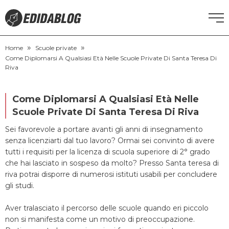
»
»
CORSI DI INGLESE
Home
Scuole private
Come Diplomarsi A Qualsiasi Età Nelle Scuole Private Di Santa Teresa Di
Riva
RECUPERO ANNI SCOLASTICI
Come Diplomarsi A Qualsiasi Età Nelle
SCUOLE PRIVATE
Scuole Private Di Santa Teresa Di Riva
Sei favorevole a portare avanti gli anni di insegnamento
SCUOLE SERALI
senza licenziarti dal tuo lavoro? Ormai sei convinto di avere
tutti i requisiti per la licenza di scuola superiore di 2° grado
NEWS
che hai lasciato in sospeso da molto? Presso Santa teresa di
riva potrai disporre di numerosi istituti usabili per concludere
gli studi.
CERCA
Aver tralasciato il percorso delle scuole quando eri piccolo
non si manifesta come un motivo di preoccupazione.