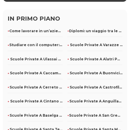
IN PRIMO PIANO
Come lavorare in un’azienda di pulizie: ruoli e competenze r
Diplomi: un viaggio tra le diverse specializzazioni
Studiare con il computer: come usarlo al meglio
Scuole Private A Varazze Per Tutti
Scuole Private A Ulassai Per Tutti
Scuole Private A Alatri Per Tutti
Scuole Private A Caccamo Per Tutti
Scuole Private A Buonvicino Per Tutti
Scuole Private A Cerreto Di Spoleto Per Tutti
Scuole Private A Castrofilippo Per Tutti
Scuole Private A Cintano Per Tutti
Scuole Private A Anguillara Veneta Per Tutti
Scuole Private A Baselga Di Pinè Per Tutti
Scuole Private A San Gregorio D'Ippona Per Tutti
Scuole Private A Santa Teresa Di Riva Per Tutti
Scuole Private A Santa Maria La Carità Per Tutti