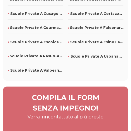
Scuole Private A Cusago Per Tutti
Scuole Private A Cortazzone Per Tutti
Scuole Private A Courmayeur Per Tutti
Scuole Private A Falconara Albanese Per Tutti
Scuole Private A Escolca Per Tutti
Scuole Private A Esino Lario Per Tutti
Scuole Private A Rasun-Anterselva Per Tutti
Scuole Private A Urbana Per Tutti
Scuole Private A Valperga Per Tutti
COMPILA IL FORM
SENZA IMPEGNO!
Verrai rincontattato al più presto