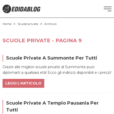
»
»
CORSI DI INGLESE
Home
Scuole private
Archivio
RECUPERO ANNI SCOLASTICI
SCUOLE PRIVATE - PAGINA 9
SCUOLE PRIVATE
Scuole Private A Summonte Per Tutti
SCUOLE SERALI
Grazie alle migliori scuole private di Summonte puoi
diplomarti a qualsiasi età! Ecco gli indirizzi disponibili e i prezzi!
NEWS
LEGGI L'ARTICOLO
CERCA
Scuole Private A Tempio Pausania Per
Tutti