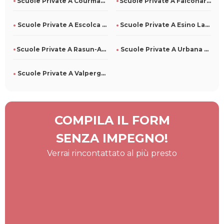
Scuole Private A Courmayeur Per Tutti
Scuole Private A Falconara Albanese Per Tutti
Scuole Private A Escolca Per Tutti
Scuole Private A Esino Lario Per Tutti
Scuole Private A Rasun-Anterselva Per Tutti
Scuole Private A Urbana Per Tutti
Scuole Private A Valperga Per Tutti
COMPILA IL FORM
SENZA IMPEGNO!
Verrai rincontattato al più presto