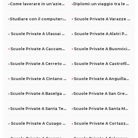
Come lavorare in un’azienda di pulizie: ruoli e competenze r
Diplomi: un viaggio tra le diverse specializzazioni
Studiare con il computer: come usarlo al meglio
Scuole Private A Varazze Per Tutti
Scuole Private A Ulassai Per Tutti
Scuole Private A Alatri Per Tutti
Scuole Private A Caccamo Per Tutti
Scuole Private A Buonvicino Per Tutti
Scuole Private A Cerreto Di Spoleto Per Tutti
Scuole Private A Castrofilippo Per Tutti
Scuole Private A Cintano Per Tutti
Scuole Private A Anguillara Veneta Per Tutti
Scuole Private A Baselga Di Pinè Per Tutti
Scuole Private A San Gregorio D'Ippona Per Tutti
Scuole Private A Santa Teresa Di Riva Per Tutti
Scuole Private A Santa Maria La Carità Per Tutti
Scuole Private A Cusago Per Tutti
Scuole Private A Cortazzone Per Tutti