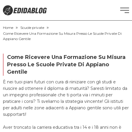
»
»
CORSI DI INGLESE
Home
Scuole private
Come Ricevere Una Formazione Su Misura Presso Le Scuole Private Di
Appiano Gentile
RECUPERO ANNI SCOLASTICI
Come Ricevere Una Formazione Su Misura
SCUOLE PRIVATE
Presso Le Scuole Private Di Appiano
Gentile
SCUOLE SERALI
È nei tuoi piani futuri con cura di riiniziare con gli studi e
riuscire ad ottenere il diploma di maturità? Saresti limitato da
NEWS
un impegno professionale che ti porta via i minuti per
praticare i corsi? Ti sveliamo la strategia vincente! Gli istituti
per adulti nelle zone adiacenti a Appiano gentile sono utili per
CERCA
supportarti!
Aver troncato la carriera educativa tra i 14 e i 18 anni non è