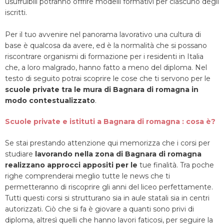
usufruibili potranno offrire modelli formativi per ciascuno degli
iscritti.
Per il tuo avvenire nel panorama lavorativo una cultura di
base è qualcosa da avere, ed è la normalità che si possano
riscontrare organismi di formazione per i residenti in Italia
che, a loro malgrado, hanno fatto a meno del diploma. Nel
testo di seguito potrai scoprire le cose che ti servono per le
scuole private tra le mura di Bagnara di romagna in
modo contestualizzato
.
Scuole private e istituti a Bagnara di romagna : cosa è?
Se stai prestando attenzione qui memorizza che i corsi per
studiare
lavorando nella zona di Bagnara di romagna
realizzano approcci appositi per le
tue finalità. Tra poche
righe comprenderai meglio tutte le news che ti
permetteranno di riscoprire gli anni del liceo perfettamente.
Tutti questi corsi si strutturano sia in aule statali sia in centri
autorizzati. Ciò che si fa è giovare a quanti sono privi di
diploma, altresì quelli che hanno lavori faticosi, per seguire la