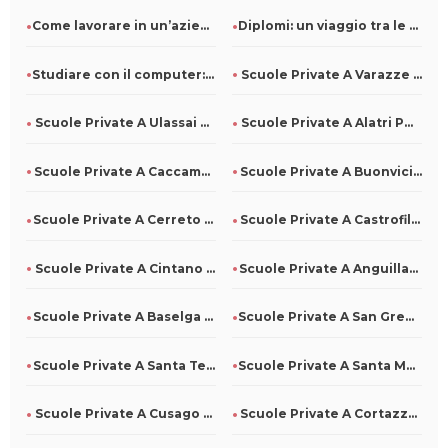
Come lavorare in un’azienda di pulizie: ruoli e competenze r
Diplomi: un viaggio tra le diverse specializzazioni
Studiare con il computer: come usarlo al meglio
Scuole Private A Varazze Per Tutti
Scuole Private A Ulassai Per Tutti
Scuole Private A Alatri Per Tutti
Scuole Private A Caccamo Per Tutti
Scuole Private A Buonvicino Per Tutti
Scuole Private A Cerreto Di Spoleto Per Tutti
Scuole Private A Castrofilippo Per Tutti
Scuole Private A Cintano Per Tutti
Scuole Private A Anguillara Veneta Per Tutti
Scuole Private A Baselga Di Pinè Per Tutti
Scuole Private A San Gregorio D'Ippona Per Tutti
Scuole Private A Santa Teresa Di Riva Per Tutti
Scuole Private A Santa Maria La Carità Per Tutti
Scuole Private A Cusago Per Tutti
Scuole Private A Cortazzone Per Tutti