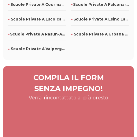
Scuole Private A Courmayeur Per Tutti
Scuole Private A Falconara Albanese Per Tutti
Scuole Private A Escolca Per Tutti
Scuole Private A Esino Lario Per Tutti
Scuole Private A Rasun-Anterselva Per Tutti
Scuole Private A Urbana Per Tutti
Scuole Private A Valperga Per Tutti
COMPILA IL FORM
SENZA IMPEGNO!
Verrai rincontattato al più presto