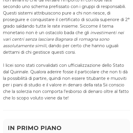
non avranno che da versare l'importo in comode rate
secondo uno schema prefissato con i gruppi di responsabili.
Questi sistemi attribuiscono pure a chi non riesce, di
proseguire e conquistare il certificato di scuola superiore di 2°
grado saldando tutte le rate insieme. Siccome il tema
monetario non è un ostacolo bada che gli
investimenti nei
vari centri senza lasciare Bagnara di romagna sono
assolutamente simili
, dando per certo che hanno uguali
dettami di chi gestisce questi corsi.
I licei sono stati convalidati con ufficializzazione dello Stato
dal Quirinale. Qualora aderire fosse il particolare che non ti dà
la possibilità di partire, quindi non essere titubante e muoviti
per i piani di studio e il valore in denaro della rata Sii conscio
che la solerzia non comporta l'esborso di denaro oltre al fatto
che lo scopo voluto viene da te!
IN PRIMO PIANO