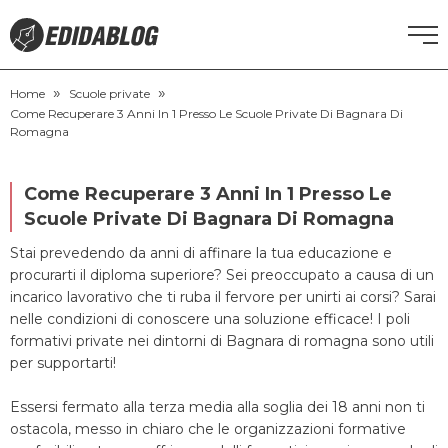
»
»
CORSI DI INGLESE
Home
Scuole private
Come Recuperare 3 Anni In 1 Presso Le Scuole Private Di Bagnara Di
Romagna
RECUPERO ANNI SCOLASTICI
Come Recuperare 3 Anni In 1 Presso Le
SCUOLE PRIVATE
Scuole Private Di Bagnara Di Romagna
Stai prevedendo da anni di affinare la tua educazione e
SCUOLE SERALI
procurarti il diploma superiore? Sei preoccupato a causa di un
incarico lavorativo che ti ruba il fervore per unirti ai corsi? Sarai
NEWS
nelle condizioni di conoscere una soluzione efficace! I poli
formativi private nei dintorni di Bagnara di romagna sono utili
per supportarti!
CERCA
Essersi fermato alla terza media alla soglia dei 18 anni non ti
ostacola, messo in chiaro che le organizzazioni formative