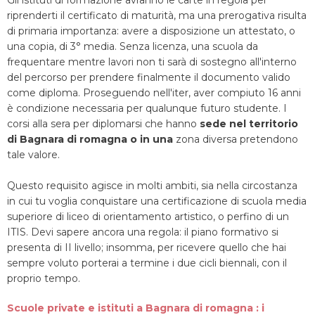
Gli istituti di formazione avranno le carte in regola per
riprenderti il certificato di maturità, ma una prerogativa risulta
di primaria importanza: avere a disposizione un attestato, o
una copia, di 3° media. Senza licenza, una scuola da
frequentare mentre lavori non ti sarà di sostegno all'interno
del percorso per prendere finalmente il documento valido
come diploma. Proseguendo nell'iter, aver compiuto 16 anni
è condizione necessaria per qualunque futuro studente. I
corsi alla sera per diplomarsi che hanno
sede nel territorio
di Bagnara di romagna o in una
zona diversa pretendono
tale valore.
Questo requisito agisce in molti ambiti, sia nella circostanza
in cui tu voglia conquistare una certificazione di scuola media
superiore di liceo di orientamento artistico, o perfino di un
ITIS. Devi sapere ancora una regola: il piano formativo si
presenta di II livello; insomma, per ricevere quello che hai
sempre voluto porterai a termine i due cicli biennali, con il
proprio tempo.
Scuole private e istituti a Bagnara di romagna : i