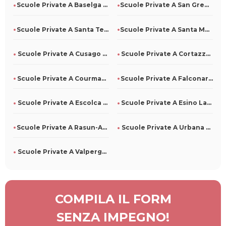
Scuole Private A Baselga Di Pinè Per Tutti
Scuole Private A San Gregorio D'Ippona Per Tutti
Scuole Private A Santa Teresa Di Riva Per Tutti
Scuole Private A Santa Maria La Carità Per Tutti
Scuole Private A Cusago Per Tutti
Scuole Private A Cortazzone Per Tutti
Scuole Private A Courmayeur Per Tutti
Scuole Private A Falconara Albanese Per Tutti
Scuole Private A Escolca Per Tutti
Scuole Private A Esino Lario Per Tutti
Scuole Private A Rasun-Anterselva Per Tutti
Scuole Private A Urbana Per Tutti
Scuole Private A Valperga Per Tutti
COMPILA IL FORM
SENZA IMPEGNO!