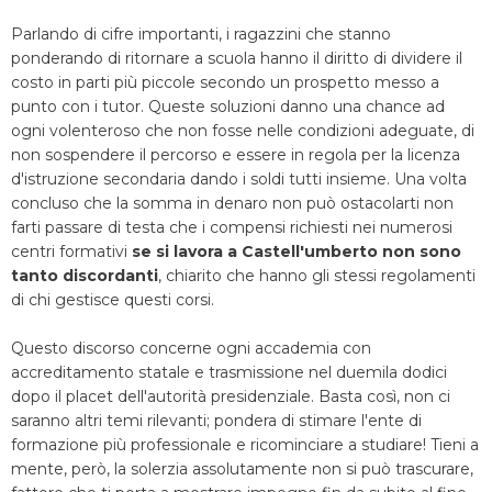
Parlando di cifre importanti, i ragazzini che stanno
ponderando di ritornare a scuola hanno il diritto di dividere il
costo in parti più piccole secondo un prospetto messo a
punto con i tutor. Queste soluzioni danno una chance ad
ogni volenteroso che non fosse nelle condizioni adeguate, di
non sospendere il percorso e essere in regola per la licenza
d'istruzione secondaria dando i soldi tutti insieme. Una volta
concluso che la somma in denaro non può ostacolarti non
farti passare di testa che i compensi richiesti nei numerosi
centri formativi
se si lavora a Castell'umberto non sono
tanto discordanti
, chiarito che hanno gli stessi regolamenti
di chi gestisce questi corsi.
Questo discorso concerne ogni accademia con
accreditamento statale e trasmissione nel duemila dodici
dopo il placet dell'autorità presidenziale. Basta così, non ci
saranno altri temi rilevanti; pondera di stimare l'ente di
formazione più professionale e ricominciare a studiare! Tieni a
mente, però, la solerzia assolutamente non si può trascurare,