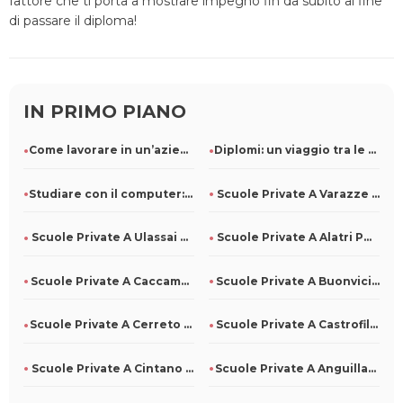
fattore che ti porta a mostrare impegno fin da subito al fine
di passare il diploma!
IN PRIMO PIANO
Come lavorare in un’azienda di pulizie: ruoli e competenze r
Diplomi: un viaggio tra le diverse specializzazioni
Studiare con il computer: come usarlo al meglio
Scuole Private A Varazze Per Tutti
Scuole Private A Ulassai Per Tutti
Scuole Private A Alatri Per Tutti
Scuole Private A Caccamo Per Tutti
Scuole Private A Buonvicino Per Tutti
Scuole Private A Cerreto Di Spoleto Per Tutti
Scuole Private A Castrofilippo Per Tutti
Scuole Private A Cintano Per Tutti
Scuole Private A Anguillara Veneta Per Tutti