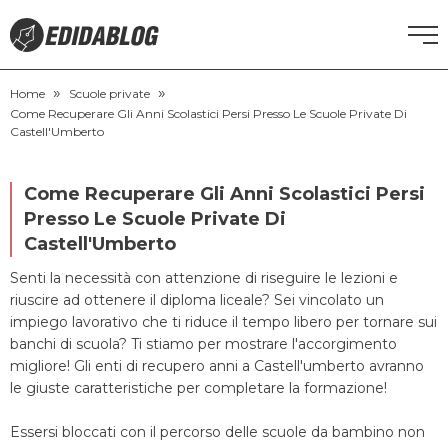
»
»
CORSI DI INGLESE
Home
Scuole private
Come Recuperare Gli Anni Scolastici Persi Presso Le Scuole Private Di
Castell'Umberto
RECUPERO ANNI SCOLASTICI
Come Recuperare Gli Anni Scolastici Persi
SCUOLE PRIVATE
Presso Le Scuole Private Di
Castell'Umberto
SCUOLE SERALI
Senti la necessità con attenzione di riseguire le lezioni e
riuscire ad ottenere il diploma liceale? Sei vincolato un
NEWS
impiego lavorativo che ti riduce il tempo libero per tornare sui
banchi di scuola? Ti stiamo per mostrare l'accorgimento
migliore! Gli enti di recupero anni a Castell'umberto avranno
CERCA
le giuste caratteristiche per completare la formazione!
Essersi bloccati con il percorso delle scuole da bambino non