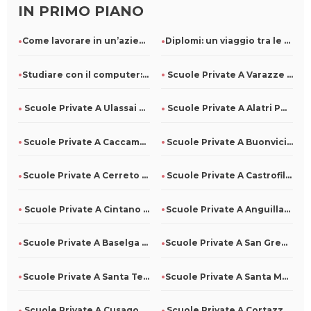
IN PRIMO PIANO
Come lavorare in un’azienda di pulizie: ruoli e competenze r
Diplomi: un viaggio tra le diverse specializzazioni
Studiare con il computer: come usarlo al meglio
Scuole Private A Varazze Per Tutti
Scuole Private A Ulassai Per Tutti
Scuole Private A Alatri Per Tutti
Scuole Private A Caccamo Per Tutti
Scuole Private A Buonvicino Per Tutti
Scuole Private A Cerreto Di Spoleto Per Tutti
Scuole Private A Castrofilippo Per Tutti
Scuole Private A Cintano Per Tutti
Scuole Private A Anguillara Veneta Per Tutti
Scuole Private A Baselga Di Pinè Per Tutti
Scuole Private A San Gregorio D'Ippona Per Tutti
Scuole Private A Santa Teresa Di Riva Per Tutti
Scuole Private A Santa Maria La Carità Per Tutti
Scuole Private A Cusago Per Tutti
Scuole Private A Cortazzone Per Tutti