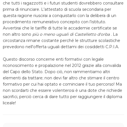
che tutti i ragazzotti e i futuri studenti dovrebbero consultare
prima di rinunciare. L'attestato di scuola secondaria per
questa ragione riuscirai a conquistarlo con la delibera di un
procedimento remunerativo concepito con l’istituto.
Avvertirai che le tariffe di tutte le accademie certificate se
non altro sono
più o meno uguali di Castelletto d'orba
. La
circostanza rimane costante perché le strutture scolastiche
prevedono nell'offerta uguali dettami dei cosiddetti C.P.I.A.
Questo discorso concerne enti formativi con legale
riconoscimento e propalazione nel 2012 grazie alla convalida
del Capo dello Stato. Dopo ciò, non rammentiamo altri
elementi da trattare; non devi far altro che stimare il centro
formativo per cui hai optato e cominciare il tuo percorso! Ma
non scordarti che essere volenterosi è una dote che richiede
sacrifici, perciò cerca di dare tutto per raggiungere il diploma
liceale!