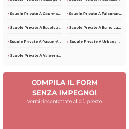
Scuole Private A Courmayeur Per Tutti
Scuole Private A Falconara Albanese Per Tutti
Scuole Private A Escolca Per Tutti
Scuole Private A Esino Lario Per Tutti
Scuole Private A Rasun-Anterselva Per Tutti
Scuole Private A Urbana Per Tutti
Scuole Private A Valperga Per Tutti
COMPILA IL FORM
SENZA IMPEGNO!
Verrai rincontattato al più presto