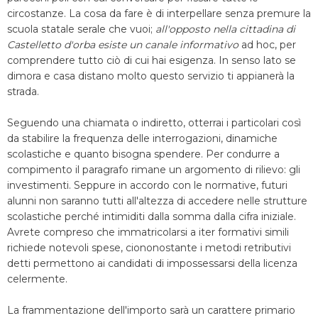
circostanze. La cosa da fare è di interpellare senza premure la
scuola statale serale che vuoi;
all'opposto nella cittadina di
Castelletto d'orba esiste un canale informativo
ad hoc, per
comprendere tutto ciò di cui hai esigenza. In senso lato se
dimora e casa distano molto questo servizio ti appianerà la
strada.
Seguendo una chiamata o indiretto, otterrai i particolari così
da stabilire la frequenza delle interrogazioni, dinamiche
scolastiche e quanto bisogna spendere. Per condurre a
compimento il paragrafo rimane un argomento di rilievo: gli
investimenti. Seppure in accordo con le normative, futuri
alunni non saranno tutti all'altezza di accedere nelle strutture
scolastiche perché intimiditi dalla somma dalla cifra iniziale.
Avrete compreso che immatricolarsi a iter formativi simili
richiede notevoli spese, ciononostante i metodi retributivi
detti permettono ai candidati di impossessarsi della licenza
celermente.
La frammentazione dell'importo sarà un carattere primario