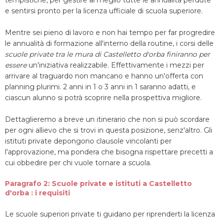
tempistiche, per gestire al meglio tutte le annualità perdute
e sentirsi pronto per la licenza ufficiale di scuola superiore.
Mentre sei pieno di lavoro e non hai tempo per far progredire
le annualità di formazione all'interno della routine, i corsi delle
scuole private tra le mura di Castelletto d'orba finiranno per
essere
un'iniziativa realizzabile. Effettivamente i mezzi per
arrivare al traguardo non mancano e hanno un'offerta con
planning plurimi. 2 anni in 1 o 3 anni in 1 saranno adatti, e
ciascun alunno si potrà scoprire nella prospettiva migliore.
Dettaglieremo a breve un itinerario che non si può scordare
per ogni allievo che si trovi in questa posizione, senz'altro. Gli
istituti private depongono clausole vincolanti per
l'approvazione, ma pondera che bisogna rispettare precetti a
cui obbedire per chi vuole tornare a scuola.
Paragrafo 2: Scuole private e istituti a Castelletto
d'orba : i requisiti
Le scuole superiori private ti guidano per riprenderti la licenza