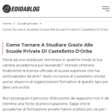
»
»
CORSI DI INGLESE
Home
Scuole private
Come Tornare A Studiare Grazie Alle Scuole Private Di Castelletto D'Orba
RECUPERO ANNI SCOLASTICI
Come Tornare A Studiare Grazie Alle
SCUOLE PRIVATE
Scuole Private Di Castelletto D'Orba
Pensi ad una strada per terminare in qualche modo la tua
SCUOLE SERALI
carriera accademica pur lavorando? Vorresti ottenere
finalmente la licenza ufficiale di scuola superiore che hai
sottovalutato da anni?
Nelle vicinanze di Castelletto d'orba
NEWS
potrai disporre di
organizzazioni formative di questo tipo per
dare una svolta.
CERCA
Non proseguire il percorso d'istruzione da ragazzino non è da
ritenersi una fonte di preoccupazione. Sappi che le
accademie di formazione private hanno a listino più vie per i