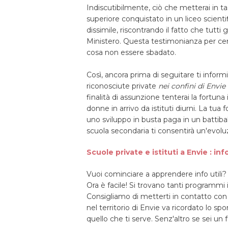
Indiscutibilmente, ciò che metterai in t
superiore conquistato in un liceo scientif
dissimile, riscontrando il fatto che tutt
Ministero. Questa testimonianza per certo
cosa non essere sbadato.
Così, ancora prima di seguitare ti infor
riconosciute private
nei confini di Envie
finalità di assunzione tenterai la fortun
donne in arrivo da istituti diurni. La tua
uno sviluppo in busta paga in un battibal
scuola secondaria ti consentirà un'evol
Scuole private e istituti a Envie : inf
Vuoi cominciare a apprendere info utili? 
Ora è facile! Si trovano tanti programmi in
Consigliamo di metterti in contatto con 
nel territorio di Envie va ricordato lo s
quello che ti serve. Senz'altro se sei un f