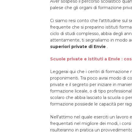
Aver sospeso il percorso scolastico qu
palese che gli organi di formazione priva
Ci siamo resi conto che l'attitudine sul s
frequente che si preparino istituti form
ciclo di studi complesso, abbia degli anni
attentamente, ti segnaliamo in modo acc
superiori private di Envie
.
Scuole private e istituti a Envie : co
Leggerai qui che i centri di formazione n
proponimenti. Tra poco avrai modo di con
private e il segreto per iniziare in mani
formazione liceale, o di tipo professional
scolaro che abbia lasciato la scuola o pe
formazione possiede le capacità per ragg
Nell'attimo nel quale eserciti un lavoro 
frequentati nel migliore dei modi, i cors
risulteranno in pratica un provvedimen