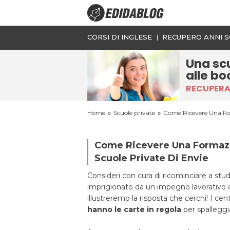
CORSI DI INGLESE
RECUPERO ANNI S
Una sc
alle bo
RECUPERA 
»
»
Home
Scuole private
Come Ricevere Una For
Come Ricevere Una Formazio
Scuole Private Di Envie
Consideri con cura di ricominciare a stu
imprigionato da un impegno lavorativo che
illustreremo la risposta che cerchi! I cen
hanno le carte in regola
per spalleggia