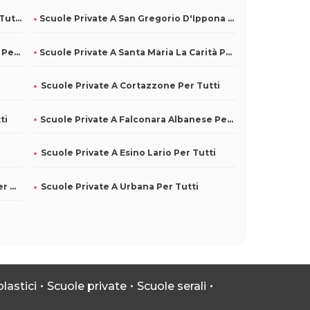
Scuole Private A Baselga Di Pinè Per Tutti
Scuole Private A San Gregorio D'Ippona Per Tutti
Scuole Private A Santa Teresa Di Riva Per Tutti
Scuole Private A Santa Maria La Carità Per Tutti
Scuole Private A Cortazzone Per Tutti
ti
Scuole Private A Falconara Albanese Per Tutti
Scuole Private A Esino Lario Per Tutti
Scuole Private A Rasun-Anterselva Per Tutti
Scuole Private A Urbana Per Tutti
lastici
Scuole private
Scuole serali