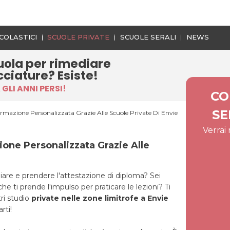
COLASTICI
SCUOLE PRIVATE
SCUOLE SERALI
NEWS
uola per rimediare
cciature? Esiste!
GLI ANNI PERSI!
CO
SE
mazione Personalizzata Grazie Alle Scuole Private Di Envie
Verrai
ne Personalizzata Grazie Alle
diare e prendere l'attestazione di diploma? Sei
 ti prende l'impulso per praticare le lezioni? Ti
tri studio
private nelle zone limitrofe a Envie
rti!