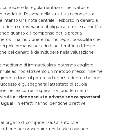
mo conoscere le regolamentazioni per validare
e e le modalità d’esame della struttura riconosciuta
 intanto una nota centrale: l'esborso in denaro a
 studenti si troveranno obbligati a fermarsi a metà e
dendo quanto è il compenso per la propria
erosi, ma individueremo molteplici possibilità che
i poli formativi per adulti nel territorio di Envie
ne del denaro è da includere nella valutazione.
che meditano di immatricolarsi potranno cogliere
 formule ad hoc attraverso un metodo messo insieme
ccorgimenti danno il potere ad ogni studente che non
uccesso e guadagnarsi l'attestato di scuola
insieme. Siccome la spesa non può fermarti ti
 strutture
riconosciute private senza spostarsi
 uguali
, in effetti hanno identiche direttive
 dall'organo di competenza. Chiarito che
trattiene per proseguire, per la tale cosa non