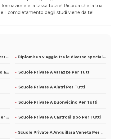
i formazione e la tassa totale! Ricorda che la tua
che il completamento degli studi viene da te!
Come lavorare in un’azienda di pulizie: ruoli e competenze r
Diplomi: un viaggio tra le diverse specializzazioni
Studiare con il computer: come usarlo al meglio
Scuole Private A Varazze Per Tutti
Scuole Private A Alatri Per Tutti
Scuole Private A Buonvicino Per Tutti
Scuole Private A Cerreto Di Spoleto Per Tutti
Scuole Private A Castrofilippo Per Tutti
Scuole Private A Anguillara Veneta Per Tutti