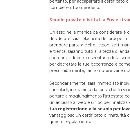
pertanto, per accaparrarti il certificato d
compiere il tuo desiderio.
Scuole private e istituti a Envie : i v
Un asso nella manica da considerare è c
desiderate sarà l'elasticità del prospetto 
prendere parte a cicli di lezioni settiman
e trenta, saranno tutti all'altezza di a
i percorsi, i docenti esercitanti della sc
per decretare le tue occorrenze e come 
presumibilmente, fanno notare varie rich
Secondariamente, sarà immediato individ
stimolarti, in maniera da far si che tu v
portare a raggiungimento l'attestato co
un accesso al web e un pc per finalizzar
tua registrazione alla scuola per lav
vantaggioso un certificato di maturità 
questo regolamento.