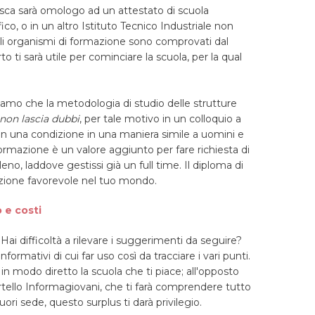
asca sarà omologo ad un attestato di scuola
ico, o in un altro Istituto Tecnico Industriale non
i gli organismi di formazione sono comprovati dal
 ti sarà utile per cominciare la scuola, per la qual
miamo che la metodologia di studio delle strutture
 non lascia dubbi
, per tale motivo in un colloquio a
a in una condizione in una maniera simile a uomini e
 formazione è un valore aggiunto per fare richiesta di
eno, laddove gestissi già un full time. Il diploma di
uzione favorevole nel tuo mondo.
o e costi
Hai difficoltà a rilevare i suggerimenti da seguire?
formativi di cui far uso così da tracciare i vari punti.
in modo diretto la scuola che ti piace; all'opposto
portello Informagiovani, che ti farà comprendere tutto
uori sede, questo surplus ti darà privilegio.