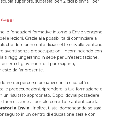
i scuola superiore, supererai ben 2 cicli biennali, per
antaggi
he le fondazioni formative intorno a Envie vengono
delle lezioni. Grazie alla possibilità di cominciare a
ali, che dureranno dalle diciassette e 15 alle ventuno
ndare avanti senza preoccupazioni. Incominciando con
uola ti raggiungeranno in sede per un'esercitazione,
esserti di giovamento. I partecipanti,
ieste da far presente.
uare dei percorsi formativi con la capacità di
inca le preoccupazioni, riprendere la tua formazione e
n un risultato appropriato. Dopo, dovrai possedere
e l'ammissione al portale corretto e autenticare la
oratori a Envie
. Inoltre, ti stai domandando se sarà
conseguito in un centro di educazione serale con