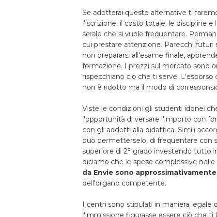
Se adotterai queste alternative ti fare
l'iscrizione, il costo totale, le disciplin
serale che si vuole frequentare. Permane
cui prestare attenzione. Parecchi futuri
non prepararsi all'esame finale, appren
formazione. I prezzi sul mercato sono on
rispecchiano ciò che ti serve. L'esborso de
non è ridotto ma il modo di corresponsio
Viste le condizioni gli studenti idonei 
l'opportunità di versare l'importo con
con gli addetti alla didattica. Simili a
può permetterselo, di frequentare con s
superiore di 2° grado investendo tutto 
diciamo che le spese complessive nelle
da Envie sono approssimativamente
dell'organo competente.
I centri sono stipulati in maniera legale
l'immissione figurasse essere ciò che ti 