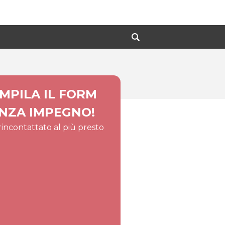
MPILA IL FORM
NZA IMPEGNO!
 rincontattato al più presto