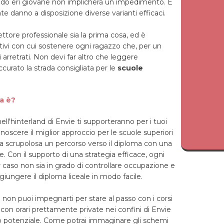
ando eri giovane non implicherà un impedimento. È
te danno a disposizione diverse varianti efficaci.
ettore professionale sia la prima cosa, ed è
ativi con cui sostenere ogni ragazzo che, per un
 arretrati. Non devi far altro che leggere
urato la strada consigliata per le
scuole
sa è?
ell'hinterland di Envie ti supporteranno per i tuoi
oscere il miglior approccio per le scuole superiori
era scrupolosa un percorso verso il diploma con una
e. Con il supporto di una strategia efficace, ogni
r caso non sia in grado di controllare occupazione e
iungere il diploma liceale in modo facile.
e non puoi impegnarti per stare al passo con i corsi
i con orari prettamente private nei confini di Envie
to potenziale. Come potrai immaginare gli schemi