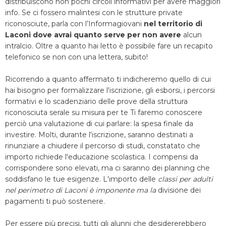
distribuiscono non pochi circoli informativi per avere maggiori
info. Se ci fossero malintesi con le strutture private
riconosciute, parla con l’Informagiovani
nel territorio di
Laconi dove avrai quanto serve per non avere
alcun
intralcio. Oltre a quanto hai letto è possibile fare un recapito
telefonico se non con una lettera, subito!
Ricorrendo a quanto affermato ti indicheremo quello di cui
hai bisogno per formalizzare l'iscrizione, gli esborsi, i percorsi
formativi e lo scadenziario delle prove della struttura
riconosciuta serale su misura per te Ti faremo conoscere
perciò una valutazione di cui parlare: la spesa finale da
investire. Molti, durante l'iscrizione, saranno destinati a
rinunziare a chiudere il percorso di studi, constatato che
importo richiede l'educazione scolastica. I compensi da
corrispondere sono elevati, ma ci saranno dei planning che
soddisfano le tue esigenze. L'importo delle
classi per adulti
nel perimetro di Laconi è imponente ma la
divisione dei
pagamenti ti può sostenere.
Per essere più precisi, tutti gli alunni che desidererebbero