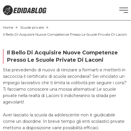
»
»
CORSI DI INGLESE
Home
Scuole private
Il Bello Di Acquisire Nuove Competenze Presso Le Scuole Private Di Laconi
RECUPERO ANNI SCOLASTICI
Il Bello Di Acquisire Nuove Competenze
SCUOLE PRIVATE
Presso Le Scuole Private Di Laconi
Stai prevedendo di nuovo di riiniziare a formarti e metterti in
SCUOLE SERALI
saccoccia il certificato di scuola secondaria? Sei vincolato un
impiego lavorativo che ti limita la volitività per seguire i corsi?
Ti facciamo conoscere una mossa alternativa! Le scuole
NEWS
private nella realtà di Laconi ti indicheranno la strada per
agevolarti!
CERCA
Aver lasciato la scuola da adolescente non è giudicabile
come un disordine. In breve tempo gli enti scolastici private
mettono a disposizione varie possibilità efficaci.