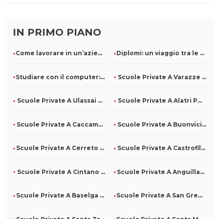
IN PRIMO PIANO
Come lavorare in un’azienda di pulizie: ruoli e competenze r
Diplomi: un viaggio tra le diverse specializzazioni
Studiare con il computer: come usarlo al meglio
Scuole Private A Varazze Per Tutti
Scuole Private A Ulassai Per Tutti
Scuole Private A Alatri Per Tutti
Scuole Private A Caccamo Per Tutti
Scuole Private A Buonvicino Per Tutti
Scuole Private A Cerreto Di Spoleto Per Tutti
Scuole Private A Castrofilippo Per Tutti
Scuole Private A Cintano Per Tutti
Scuole Private A Anguillara Veneta Per Tutti
Scuole Private A Baselga Di Pinè Per Tutti
Scuole Private A San Gregorio D'Ippona Per Tutti