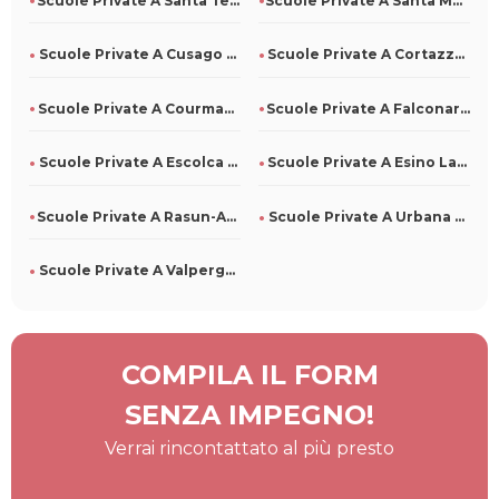
Scuole Private A Santa Teresa Di Riva Per Tutti
Scuole Private A Santa Maria La Carità Per Tutti
Scuole Private A Cusago Per Tutti
Scuole Private A Cortazzone Per Tutti
Scuole Private A Courmayeur Per Tutti
Scuole Private A Falconara Albanese Per Tutti
Scuole Private A Escolca Per Tutti
Scuole Private A Esino Lario Per Tutti
Scuole Private A Rasun-Anterselva Per Tutti
Scuole Private A Urbana Per Tutti
Scuole Private A Valperga Per Tutti
COMPILA IL FORM
SENZA IMPEGNO!
Verrai rincontattato al più presto