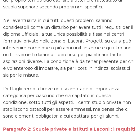
del proprio tempo può aspirare a ottenere l'attestato di
scuola superiore secondo programmi specifici.
Nell'eventualità in cui tutti questi problemi saranno
considerabili come un disturbo per avere tutti i requisiti per il
diploma ufficiale, la tua unica possibilità si fissa nei centri
formativi private nella zona di Laconi . Progetti su cui si può
intervenire come due o più anni uniti insieme e quattro anni
uniti insieme ti daranno il percorso per pianificare tante
aspirazioni diverse. La condizione è da tener presente per chi
è volenteroso di imparare, sia per i corsi in indirizzi scolastici
sia per le misure.
Dettaglieremo a breve un escamotage di importanza
categorica per ciascuno che sia capitato in questa
condizione, sotto tutti gli aspetti. I centri studio private non
stabiliscono ostacoli per essere ammessi, ma pensa che ci
sono elementi obbligatori a cui adattarsi per gli alunni.
Paragrafo 2: Scuole private e istituti a Laconi : i requisiti