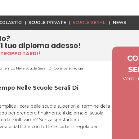
COLASTICI
SCUOLE PRIVATE
SCUOLE SERALI
NEWS
to?
il tuo diploma adesso!
 TROPPO TARDI!
CO
SE
 Tempo Nelle Scuole Serali Di Gonnosfanadiga
Verrai
mpo Nelle Scuole Serali Di
mplice i corsi delle scuole superiori al termine della
modo per prendere finalmente il diploma di scuola
to da moltissimo? Senza spostarti da
ità didattiche con tutte le carte in regola per