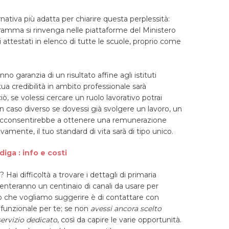
ativa più adatta per chiarire questa perplessità:
gramma si rinvenga nelle piattaforme del Ministero
li attestati in elenco di tutte le scuole, proprio come
nno garanzia di un risultato affine agli istituti
a tua credibilità in ambito professionale sarà
ò, se volessi cercare un ruolo lavorativo potrai
in caso diverso se dovessi già svolgere un lavoro, un
i acconsentirebbe a ottenere una remunerazione
vamente, il tuo standard di vita sarà di tipo unico.
iga : info e costi
 Hai difficoltà a trovare i dettagli di primaria
senteranno un centinaio di canali da usare per
ò che vogliamo suggerire è di contattare con
iù funzionale per te; se non
avessi ancora scelto
ervizio dedicato
, così da capire le varie opportunità.