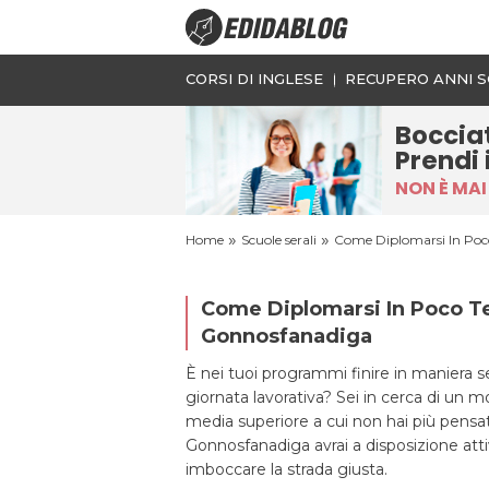
CORSI DI INGLESE
RECUPERO ANNI S
Boccia
Prendi 
NON È MAI
»
»
Home
Scuole serali
Come Diplomarsi In Poco
Come Diplomarsi In Poco Te
Gonnosfanadiga
È nei tuoi programmi finire in maniera se
giornata lavorativa? Sei in cerca di un 
media superiore a cui non hai più pensa
Gonnosfanadiga avrai a disposizione attiv
imboccare la strada giusta.