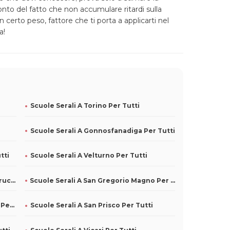
 conto del fatto che non accumulare ritardi sulla
 certo peso, fattore che ti porta a applicarti nel
a!
Scuole Serali A Torino Per Tutti
Scuole Serali A Gonnosfanadiga Per Tutti
tti
Scuole Serali A Velturno Per Tutti
Scuole Serali A San Martino Sulla Marrucina Per Tutti
Scuole Serali A San Gregorio Magno Per Tutti
Scuole Serali A Piana Di Monte Verna Per Tutti
Scuole Serali A San Prisco Per Tutti