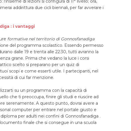
'insieme di lezioni si configura di II° livello; ora,
imerai addirittura due cicli biennali, per far avverare i
diga : i vantaggi
ture
formative nel territorio di Gonnosfanadiga
azione del programma scolastico. Essendo permesso
urano dalle 19 e trenta alle 22:30, tutti avranno la
senza grane. Prima che vedano la luce i corsi
dattico scelto si preparano per un quiz di
tuoi scopi e come esserti utile. I partecipanti, nel
essità di cui far menzione.
lizzarti su un programma con la capacità di
uello che ti preoccupa, finire gli studi e riuscire ad
iore serenamente. A questo punto, dovrai avere a
sonal computer per entrare nel portale giusto e
i diploma per adulti nei confini di Gonnosfanadiga .
n documento finale che si consegue in una scuola