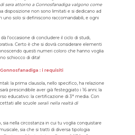
 di sera attorno a Gonnosfanadiga valgono come
 tua disposizione non sono limitati e si dedicano ad
i in uno solo si definiscono raccomandabili, e ogni
i dà l’occasione di concludere il ciclo di studi,
orativa. Certo è che si dovrà considerare elementi
 conoscendo questi numeri coloro che hanno voglia
no schiocco di dita!
a Gonnosfanadiga : i requisiti
li: la prima clausola, nello specifico, ha relazione
arà prescindibile aver già festeggiato i 16 anni; la
so educativo: la certificazione di 3° media. Con
cettati alle scuole
serali nella realtà di
sia nella circostanza in cui tu voglia conquistare
musicale, sia che si tratti di diversa tipologia