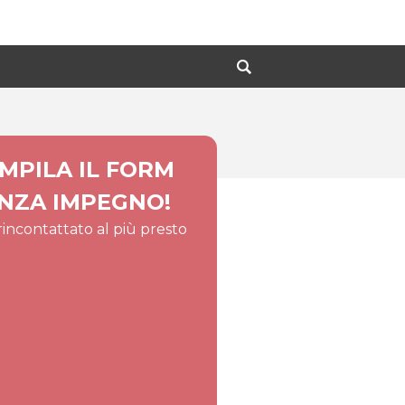
MPILA IL FORM
NZA IMPEGNO!
 rincontattato al più presto