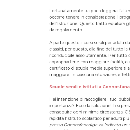
Fortunatamente tra poco leggerai l'altern
occorre tenere in considerazione il pro
dell'Istruzione. Questo tratto equilibra g
da regolamento.
A parte questo, i corsi serali per adulti da
classici, per questo, alla fine del tutto l
riconducibile assolutamente. Per tutto ci
appropriartene con maggiore facilità, o 
certificato di scuola media superiore t
maggiore. In ciascuna situazione, effetti
Scuole serali e istituti a Gonnosfanad
Hai intenzione di raccogliere i tuoi dubbi?
importanza? Ecco la soluzione! Ti si pre
conseguire ogni minima circostanza. Ci
rapidità l'istituto scolastico per adulti p
presso Gonnosfanadiga va indicato un s