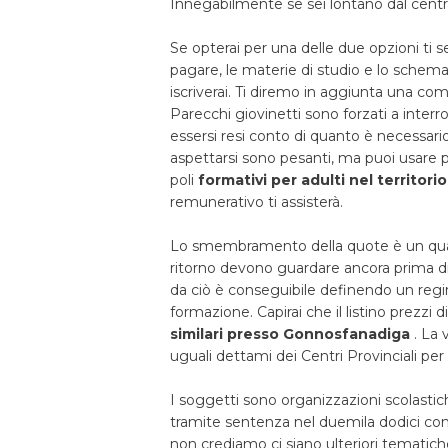
Innegabilmente se sei lontano dal centro
Se opterai per una delle due opzioni ti se
pagare, le materie di studio e lo schema p
iscriverai. Ti diremo in aggiunta una com
Parecchi giovinetti sono forzati a inter
essersi resi conto di quanto è necessario 
aspettarsi sono pesanti, ma puoi usare pi
poli
formativi per adulti nel territor
remunerativo ti assisterà.
Lo smembramento della quote è un qualcosa 
ritorno devono guardare ancora prima di 
da ciò è conseguibile definendo un reg
formazione. Capirai che il listino prezzi d
similari presso Gonnosfanadiga
. La
uguali dettami dei Centri Provinciali per 
I soggetti sono organizzazioni scolastic
tramite sentenza nel duemila dodici con i
non crediamo ci siano ulteriori tematich