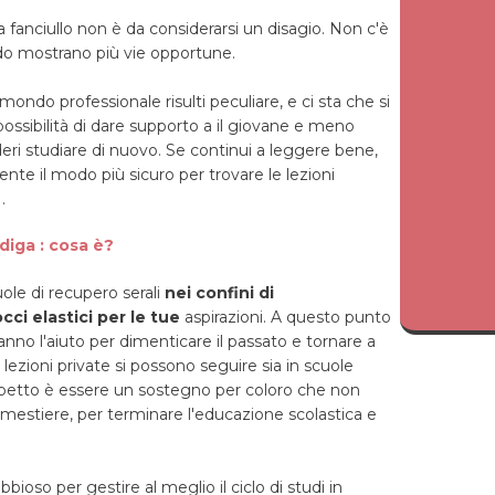
da fanciullo non è da considerarsi un disagio. Non c'è
ndo mostrano più vie opportune.
mondo professionale risulti peculiare, e ci sta che si
ssibilità di dare supporto a il giovane e meno
deri studiare di nuovo. Se continui a leggere bene,
e il modo più sicuro per trovare le lezioni
a
.
diga : cosa è?
ole di recupero serali
nei confini di
i elastici per le tue
aspirazioni. A questo punto
ranno l'aiuto per dimenticare il passato e tornare a
lezioni private si possono seguire sia in scuole
prospetto è essere un sostegno per coloro che non
n mestiere, per terminare l'educazione scolastica e
bioso per gestire al meglio il ciclo di studi in