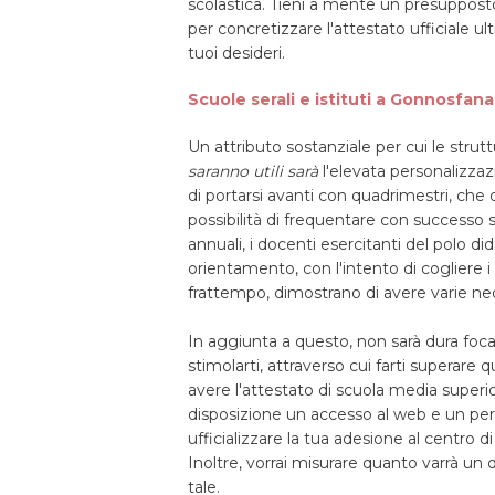
scolastica. Tieni a mente un presupposto: l
per concretizzare l'attestato ufficiale ult
tuoi desideri.
Scuole serali e istituti a Gonnosfana
Un attributo sostanziale per cui le strut
saranno utili sarà
l'elevata personalizz
di portarsi avanti con quadrimestri, che d
possibilità di frequentare con successo 
annuali, i docenti esercitanti del polo di
orientamento, con l'intento di cogliere i 
frattempo, dimostrano di avere varie nec
In aggiunta a questo, non sarà dura foca
stimolarti, attraverso cui farti superare q
avere l'attestato di scuola media super
disposizione un accesso al web e un per
ufficializzare la tua adesione al centro d
Inoltre, vorrai misurare quanto varrà u
tale.