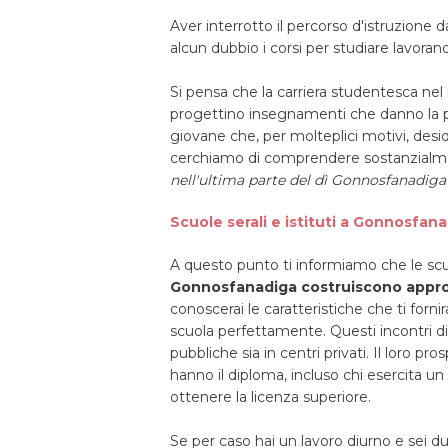
Aver interrotto il percorso d'istruzione 
alcun dubbio i corsi per studiare lavora
Si pensa che la carriera studentesca nel 
progettino insegnamenti che danno la po
giovane che, per molteplici motivi, desi
cerchiamo di comprendere sostanzialment
nell'ultima parte del dì Gonnosfanadig
Scuole serali e istituti a Gonnosfana
A questo punto ti informiamo che le scu
Gonnosfanadiga costruiscono approcc
conoscerai le caratteristiche che ti forni
scuola perfettamente. Questi incontri di 
pubbliche sia in centri privati. Il loro 
hanno il diploma, incluso chi esercita u
ottenere la licenza superiore.
Se per caso hai un lavoro diurno e sei dub