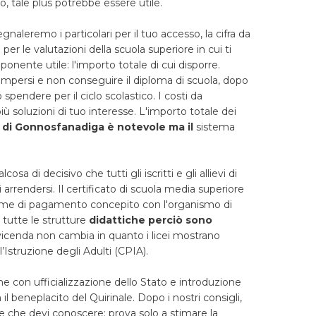
, tale plus potrebbe essere utile.
gnaleremo i particolari per il tuo accesso, la cifra da
er le valutazioni della scuola superiore in cui ti
ponente utile: l'importo totale di cui disporre.
rompersi e non conseguire il diploma di scuola, dopo
spendere per il ciclo scolastico. I costi da
ù soluzioni di tuo interesse. L'importo totale dei
io di Gonnosfanadiga è notevole ma il
sistema
di decisivo che tutti gli iscritti e gli allievi di
arrendersi. Il certificato di scuola media superiore
ime di pagamento concepito con l'organismo di
i tutte le strutture
didattiche perciò sono
 vicenda non cambia in quanto i licei mostrano
l’Istruzione degli Adulti (CPIA).
he con ufficializzazione dello Stato e introduzione
l beneplacito del Quirinale. Dopo i nostri consigli,
e che devi conoscere; prova solo a stimare la