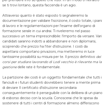
per prendere info su quello che vuoi. In un modo o nell'altro
se ti trovi lontano, questa faccenda è un agio.
Attraverso quanto è stato esposto ti segnaleremo la
documentazione per validare l'iscrizione, il costo totale, i piani
di lavoro e le regolamentazioni per l'esame dell'organo di
formazione serale in cui andrai. Ti riveleremo nel passo
successivo un tema imprescindibile: l'importo da versare. Vari
candidati saranno indotti a abbandonare e non diplomarsi,
scoprendo che prezzo ha l'iter d'istruzione. I costi da
aspettarsi comportano privazioni, ma metteremo in luce
tantissime possibilità su misura per te. Il prezzo definitivo
dei
corsi per studiare lavorando di Lodi vecchio è rilevante ma la
gestione
delle rate è fondamentale.
La partizione dei costi è un oggetto fondamentale che tutti i
fanciulli e i futuri studenti dovrebbero tenere a mente prima
di deviare Il certificato d'istruzione secondaria
conseguentemente è perseguibile con la delibera di un piano
di esborso deciso con la scuola. Conoscerai che le spesa da
sostenere di tutti i centri di formazione almeno differiscono