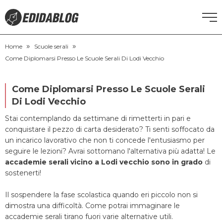
»
»
CORSI DI INGLESE
Home
Scuole serali
Come Diplomarsi Presso Le Scuole Serali Di Lodi Vecchio
RECUPERO ANNI SCOLASTICI
Come Diplomarsi Presso Le Scuole Serali
SCUOLE PRIVATE
Di Lodi Vecchio
Stai contemplando da settimane di rimetterti in pari e
SCUOLE SERALI
conquistare il pezzo di carta desiderato? Ti senti soffocato da
un incarico lavorativo che non ti concede l'entusiasmo per
seguire le lezioni? Avrai sottomano l'alternativa più adatta! Le
NEWS
accademie serali vicino a Lodi vecchio sono in grado
di
sostenerti!
CERCA
Il sospendere la fase scolastica quando eri piccolo non si
dimostra una difficoltà. Come potrai immaginare le
accademie serali tirano fuori varie alternative utili.