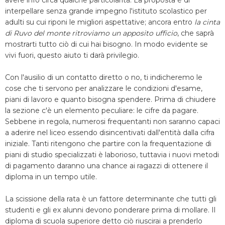
avere info circa qualche particolarità. La proposta è di
interpellare senza grande impegno l'istituto scolastico per
adulti su cui riponi le migliori aspettative; ancora entro
la cinta
di Ruvo del monte ritroviamo un apposito ufficio
, che saprà
mostrarti tutto ciò di cui hai bisogno. In modo evidente se
vivi fuori, questo aiuto ti darà privilegio.
Con l'ausilio di un contatto diretto o no, ti indicheremo le
cose che ti servono per analizzare le condizioni d'esame,
piani di lavoro e quanto bisogna spendere. Prima di chiudere
la sezione c'è un elemento peculiare: le cifre da pagare.
Sebbene in regola, numerosi frequentanti non saranno capaci
a aderire nel liceo essendo disincentivati dall'entità dalla cifra
iniziale. Tanti ritengono che partire con la frequentazione di
piani di studio specializzati è laborioso, tuttavia i nuovi metodi
di pagamento daranno una chance ai ragazzi di ottenere il
diploma in un tempo utile.
La scissione della rata è un fattore determinante che tutti gli
studenti e gli ex alunni devono ponderare prima di mollare. Il
diploma di scuola superiore detto ciò riuscirai a prenderlo