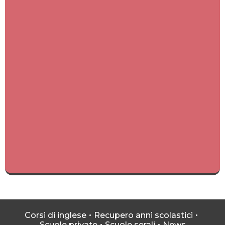
Corsi di inglese
Recupero anni scolastici
Scuole private
Scuole serali
News