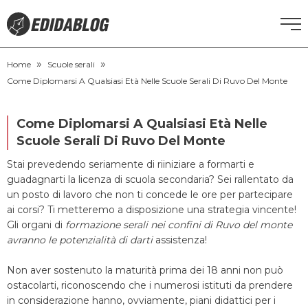
»
»
CORSI DI INGLESE
Home
Scuole serali
Come Diplomarsi A Qualsiasi Età Nelle Scuole Serali Di Ruvo Del Monte
RECUPERO ANNI SCOLASTICI
Come Diplomarsi A Qualsiasi Età Nelle
SCUOLE PRIVATE
Scuole Serali Di Ruvo Del Monte
Stai prevedendo seriamente di riiniziare a formarti e
SCUOLE SERALI
guadagnarti la licenza di scuola secondaria? Sei rallentato da
un posto di lavoro che non ti concede le ore per partecipare
ai corsi? Ti metteremo a disposizione una strategia vincente!
NEWS
Gli organi di
formazione serali nei confini di Ruvo del monte
avranno le potenzialità di darti
assistenza!
CERCA
Non aver sostenuto la maturità prima dei 18 anni non può
ostacolarti, riconoscendo che i numerosi istituti da prendere
in considerazione hanno, ovviamente, piani didattici per i