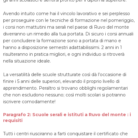
gli anni scolastici e sentirsi pronto per il diploma superiore.
Avendo intuito come hai il vincolo lavorativo e sei perplesso
per proseguire con le tecniche di formazione nel pomeriggio,
i corsi non mattutini ma serali nel paese di Ruvo del monte
diverranno un rimedio alla tua portata. Di sicuro i corsi annuali
per concludere la formazione sono a portata di mano e
hanno a disposizione semestri adattabilissimi. 2 anni in 1
risulteranno in pratica migliori, e ogni individuo si ritroverà
nella situazione ideale.
La versatilità delle scuole strutturate così dà l’occasione di
finire i 5 anni delle superiori, elevando il proprio livello di
apprendimento. Peraltro si trovano obblighi regolamentari
che non escludono nessuno; così molti scolari si potranno
iscrivere comodamente!
Paragrafo 2: Scuole serali e istituti a Ruvo del monte : i
requisiti
Tutti i centri riusciranno a farti conquistare il certificato che