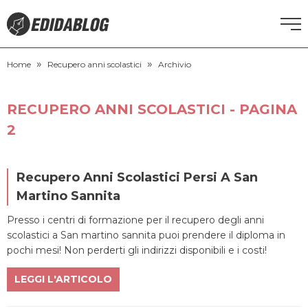
»
»
CORSI DI INGLESE
Home
Recupero anni scolastici
Archivio
RECUPERO ANNI SCOLASTICI
RECUPERO ANNI SCOLASTICI - PAGINA
2
SCUOLE PRIVATE
SCUOLE SERALI
Recupero Anni Scolastici Persi A San
Martino Sannita
NEWS
Presso i centri di formazione per il recupero degli anni
scolastici a San martino sannita puoi prendere il diploma in
pochi mesi! Non perderti gli indirizzi disponibili e i costi!
CERCA
LEGGI L'ARTICOLO