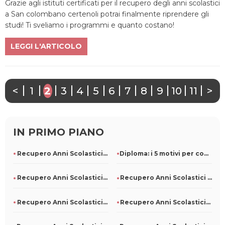
Grazie agli istituti certificati per il recupero degli anni scolastici
a San colombano certenoli potrai finalmente riprendere gli
studi! Ti sveliamo i programmi e quanto costano!
LEGGI L'ARTICOLO
<
1
2
3
4
5
6
7
8
9
10
11
>
IN PRIMO PIANO
Recupero Anni Scolastici Persi A Napoli
Diploma: i 5 motivi per conseguirlo, anche in ritardo
Recupero Anni Scolastici Persi A Noli
Recupero Anni Scolastici Persi A Pompeiana
Recupero Anni Scolastici Persi A Ponna
Recupero Anni Scolastici Persi A Dubino