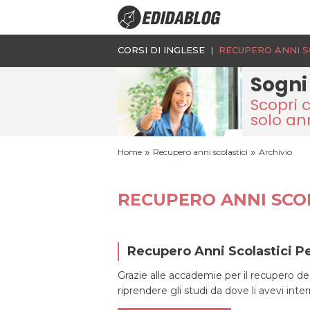
CORSI DI INGLESE
RECUPERO ANNI S
Sogni
Scopri 
solo an
»
»
Home
Recupero anni scolastici
Archivio
RECUPERO ANNI SCOL
Recupero Anni Scolastici P
Grazie alle accademie per il recupero deg
riprendere gli studi da dove li avevi inter