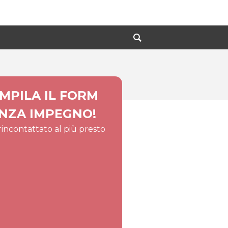
MPILA IL FORM
NZA IMPEGNO!
 rincontattato al più presto