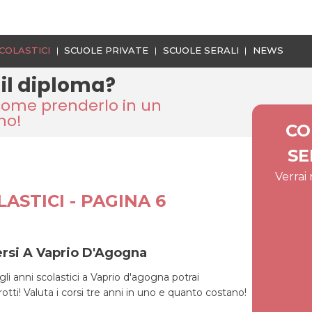
COLASTICI
SCUOLE PRIVATE
SCUOLE SERALI
NEWS
 il diploma?
come prenderlo in un
no!
CO
SE
Verrai
ASTICI - PAGINA 6
ersi A Vaprio D'Agogna
li anni scolastici a Vaprio d'agogna potrai
rotti! Valuta i corsi tre anni in uno e quanto costano!