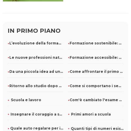
IN PRIMO PIANO
L’evoluzione della formazione professionale e il ruolo della
Formazione sostenibile: come le scuole possono ridurre i con
Le nuove professioni nate dal marketing digitale: info utili
Formazione accessibile: come progettare corsi inclusivi per
Da una piccola idea ad un grande brand: come costruire una s
Come affrontare il primo anno di università? Consigli
Ritorno allo studio dopo anni: come riadattarsi al mondo acc
Come si comportano i segni zodiacali a scuola?
Scuola e lavoro
Com'è cambiato l'esame di maturità negli anni?
Insegnare il coraggio a scuola
Primi amori a scuola
Quale auto regalare per il diploma
Quanti tipi di numeri esistono?