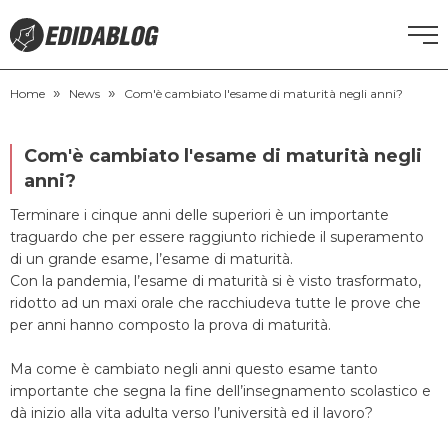
»
»
CORSI DI INGLESE
Home
News
Com'è cambiato l'esame di maturità negli anni?
RECUPERO ANNI SCOLASTICI
Com'è cambiato l'esame di maturità negli
anni?
SCUOLE PRIVATE
Terminare i cinque anni delle superiori è un importante
traguardo che per essere raggiunto richiede il superamento
SCUOLE SERALI
di un grande esame, l’esame di maturità.
Con la pandemia, l’esame di maturità si è visto trasformato,
ridotto ad un maxi orale che racchiudeva tutte le prove che
NEWS
per anni hanno composto la prova di maturità.
Ma come è cambiato negli anni questo esame tanto
CERCA
importante che segna la fine dell’insegnamento scolastico e
dà inizio alla vita adulta verso l’università ed il lavoro?