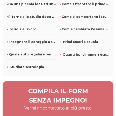
Da una piccola idea ad un grande brand: come costruire una s
Come affrontare il primo anno di università? Consigli
Ritorno allo studio dopo anni: come riadattarsi al mondo acc
Come si comportano i segni zodiacali a scuola?
Scuola e lavoro
Com'è cambiato l'esame di maturità negli anni?
Insegnare il coraggio a scuola
Primi amori a scuola
Quale auto regalare per il diploma
Quanti tipi di numeri esistono?
Studiare Astrologia
COMPILA IL FORM
SENZA IMPEGNO!
Verrai rincontattato al più presto