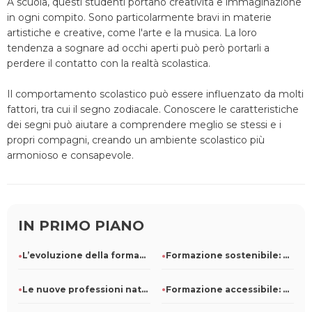
A scuola, questi studenti portano creatività e immaginazione
in ogni compito. Sono particolarmente bravi in materie
artistiche e creative, come l'arte e la musica. La loro
tendenza a sognare ad occhi aperti può però portarli a
perdere il contatto con la realtà scolastica.
Il comportamento scolastico può essere influenzato da molti
fattori, tra cui il segno zodiacale. Conoscere le caratteristiche
dei segni può aiutare a comprendere meglio se stessi e i
propri compagni, creando un ambiente scolastico più
armonioso e consapevole.
IN PRIMO PIANO
L’evoluzione della formazione professionale e il ruolo della
Formazione sostenibile: come le scuole possono ridurre i con
Le nuove professioni nate dal marketing digitale: info utili
Formazione accessibile: come progettare corsi inclusivi per