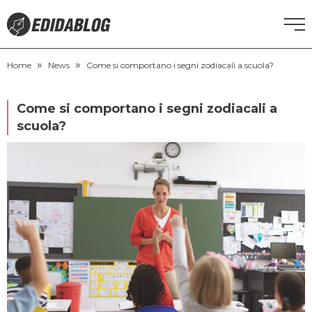
»
»
CORSI DI INGLESE
Home
News
Come si comportano i segni zodiacali a scuola?
RECUPERO ANNI SCOLASTICI
Come si comportano i segni zodiacali a
scuola?
SCUOLE PRIVATE
SCUOLE SERALI
NEWS
CERCA