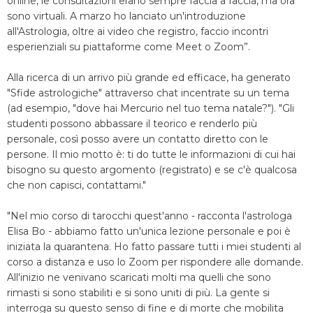
online, le consultazioni erano sempre faccia a faccia, ma ora
sono virtuali. A marzo ho lanciato un'introduzione
all'Astrologia, oltre ai video che registro, faccio incontri
esperienziali su piattaforme come Meet o Zoom”.
Alla ricerca di un arrivo più grande ed efficace, ha generato
"Sfide astrologiche" attraverso chat incentrate su un tema
(ad esempio, "dove hai Mercurio nel tuo tema natale?"). "Gli
studenti possono abbassare il teorico e renderlo più
personale, così posso avere un contatto diretto con le
persone. Il mio motto è: ti do tutte le informazioni di cui hai
bisogno su questo argomento (registrato) e se c'è qualcosa
che non capisci, contattami."
"Nel mio corso di tarocchi quest'anno - racconta l'astrologa
Elisa Bo - abbiamo fatto un'unica lezione personale e poi è
iniziata la quarantena. Ho fatto passare tutti i miei studenti al
corso a distanza e uso lo Zoom per rispondere alle domande.
All'inizio ne venivano scaricati molti ma quelli che sono
rimasti si sono stabiliti e si sono uniti di più. La gente si
interroga su questo senso di fine e di morte che mobilita