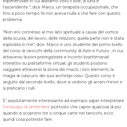
esperienziale in cui abbiamo visto il sole, la luna e
l'ascendente ", dice Marco, un terapista occupazionale, che
fino a poco tempo fa non aveva nulla a che fare con questo
problema.
"Non ero connesso al mio lato spirituale a causa del vortice
della scuola, del lavoro, delle relazioni, quella parte non è stata
esplorata in me", dice. Marco è uno studente del primo livello
del corso di tarocchi della community di Astri e Futuro , in cui,
attraverso lezioni preregistrate e incontri bisettimanali
interattivi su piattaforme virtuali, gli studenti possono
viaggiare attraverso la storia dei mazzi, i loro elementi, la
magia di ciascuno dei suoi archetipi visivi. Questo corso è
seguito dal secondo livello, dove si vedono gli arcani minori e
si praticano i rulli.
E' assolutamente interessante ad esempio saper interpretare
l'oroscopo di settembre
piuttosto che capire qualcosa di più
quando si scoprono tre o cinque carte nei tarocchi, ecco
quindi cosa potreste fare.