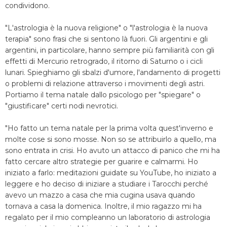
condividono.
"L'astrologia è la nuova religione" o "l'astrologia è la nuova
terapia" sono frasi che si sentono là fuori. Gli argentini e gli
argentini, in particolare, hanno sempre più familiarità con gli
effetti di Mercurio retrogrado, il ritorno di Saturno o i cicli
lunari. Spieghiamo gli sbalzi d'umore, l'andamento di progetti
o problemi di relazione attraverso i movimenti degli astri.
Portiamo il tema natale dallo psicologo per "spiegare" o
"giustificare" certi nodi nevrotici.
"Ho fatto un tema natale per la prima volta quest'inverno e
molte cose si sono mosse. Non so se attribuirlo a quello, ma
sono entrata in crisi. Ho avuto un attacco di panico che mi ha
fatto cercare altro strategie per guarire e calmarmi. Ho
iniziato a farlo: meditazioni guidate su YouTube, ho iniziato a
leggere e ho deciso di iniziare a studiare i Tarocchi perché
avevo un mazzo a casa che mia cugina usava quando
tornava a casa la domenica. Inoltre, il mio ragazzo mi ha
regalato per il mio compleanno un laboratorio di astrologia