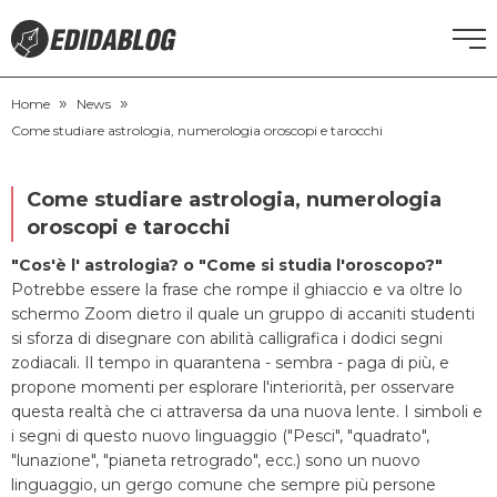
»
»
CORSI DI INGLESE
Home
News
Come studiare astrologia, numerologia oroscopi e tarocchi
RECUPERO ANNI SCOLASTICI
Come studiare astrologia, numerologia
SCUOLE PRIVATE
oroscopi e tarocchi
"Cos'è l' astrologia? o "Come si studia l'oroscopo?"
SCUOLE SERALI
Potrebbe essere la frase che rompe il ghiaccio e va oltre lo
schermo Zoom dietro il quale un gruppo di accaniti studenti
si sforza di disegnare con abilità calligrafica i dodici segni
NEWS
zodiacali. Il tempo in quarantena - sembra - paga di più, e
propone momenti per esplorare l'interiorità, per osservare
questa realtà che ci attraversa da una nuova lente. I simboli e
CERCA
i segni di questo nuovo linguaggio ("Pesci", "quadrato",
"lunazione", "pianeta retrogrado", ecc.) sono un nuovo
linguaggio, un gergo comune che sempre più persone