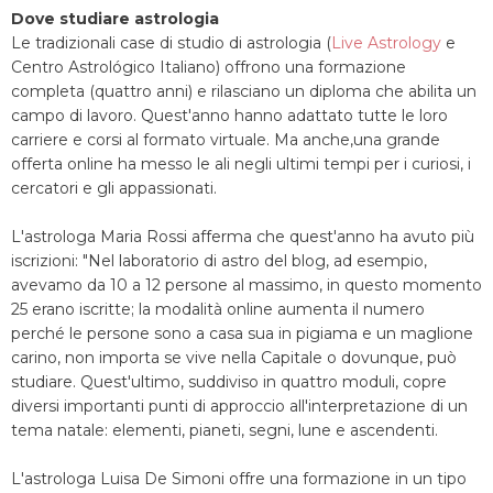
Dove studiare astrologia
Le tradizionali case di studio di astrologia (
Live Astrology
e
Centro Astrológico Italiano) offrono una formazione
completa (quattro anni) e rilasciano un diploma che abilita un
campo di lavoro. Quest'anno hanno adattato tutte le loro
carriere e corsi al formato virtuale. Ma anche,una grande
offerta online ha messo le ali negli ultimi tempi per i curiosi, i
cercatori e gli appassionati.
L'astrologa Maria Rossi afferma che quest'anno ha avuto più
iscrizioni: "Nel laboratorio di astro del blog, ad esempio,
avevamo da 10 a 12 persone al massimo, in questo momento
25 erano iscritte; la modalità online aumenta il numero
perché le persone sono a casa sua in pigiama e un maglione
carino, non importa se vive nella Capitale o dovunque, può
studiare. Quest'ultimo, suddiviso in quattro moduli, copre
diversi importanti punti di approccio all'interpretazione di un
tema natale: elementi, pianeti, segni, lune e ascendenti.
L'astrologa Luisa De Simoni offre una formazione in un tipo