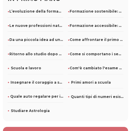
L’evoluzione della formazione professionale e il ruolo della
Formazione sostenibile: come le scuole possono ridurre i con
Le nuove professioni nate dal marketing digitale: info utili
Formazione accessibile: come progettare corsi inclusivi per
Da una piccola idea ad un grande brand: come costruire una s
Come affrontare il primo anno di università? Consigli
Ritorno allo studio dopo anni: come riadattarsi al mondo acc
Come si comportano i segni zodiacali a scuola?
Scuola e lavoro
Com'è cambiato l'esame di maturità negli anni?
Insegnare il coraggio a scuola
Primi amori a scuola
Quale auto regalare per il diploma
Quanti tipi di numeri esistono?
Studiare Astrologia