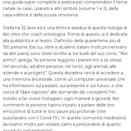
una guida super completa e pratica per comprendere il tema
natale, le case, i pianeti e altri simboli (volume 1 e 2), della
casa editrice e della scuola omonima.
Stella ha 32 anni ed è una lettrice assidua di questa tiologia di
libri oltre che coach ontologica. Prima di questo, si è dedicata
alla pubblicità e al teatro. Dall'inizio della quarantena, più di
150 persone (tra cui, oltre a studenti italiani molti provenivano
da altri paesi) sono state iscritte ai tre livelli del suo corso. "Nel
primo", spiega, "le persone leggono i pianeti fini a se stessi;
nel secondo, ad altre persone; nel terzo, agli animali, alle
aziende e ai progetti". Questa disciplina cerca di accedere a
una memoria ancestrale, come un computer universale che
ha informazioni sul passato, sul presente e sul futuro, e che
cerca di "dare risposte" alle domande dei consulenti."Ho
iniziato a far vivere Instagram ogni martedì e giovedì. Nei
commenti le persone hanno iniziato a parlare delle loro
emozioni e di tutte le loro paure più profonde (che
suscitavano con il Covid-19 ). In questa 'comunità meditativa'
lavoriamo molto per restare calmi a prescindere di quanto
accaduto nell'ambiente”.